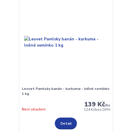
Leovet Pamlsky banán - kurkuma - lněné semínko
1 kg
139 Kč
/
ks
Není skladem
124 Kč
bez DPH
Detail