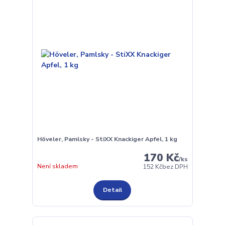
Höveler, Pamlsky - StiXX Knackiger Apfel, 1 kg
170 Kč
/
ks
Není skladem
152 Kč
bez DPH
Detail