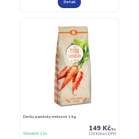
Detail
Derby pamlsky mrkvové 1 kg
149 Kč
/
ks
Skladem 2 ks
123 Kč
bez DPH