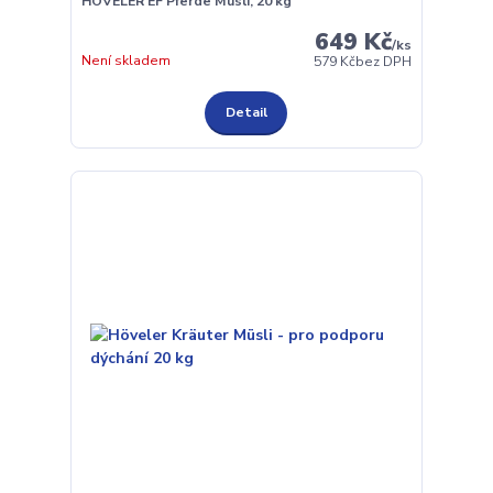
HÖVELER EF Pferde Müsli, 20 kg
649 Kč
/
ks
Není skladem
579 Kč
bez DPH
Detail