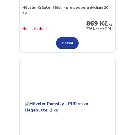
Höveler Kräuter Müsli - pro podporu dýchání 20
kg
869 Kč
/
ks
Není skladem
776 Kč
bez DPH
Detail