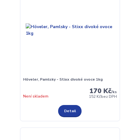
Höveler, Pamlsky - Stixx divoké ovoce 1kg
170 Kč
/
ks
Není skladem
152 Kč
bez DPH
Detail