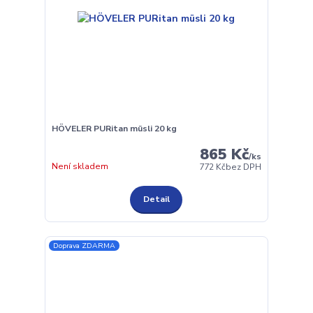
HÖVELER PURitan müsli 20 kg
865 Kč
/
ks
Není skladem
772 Kč
bez DPH
Detail
Doprava ZDARMA