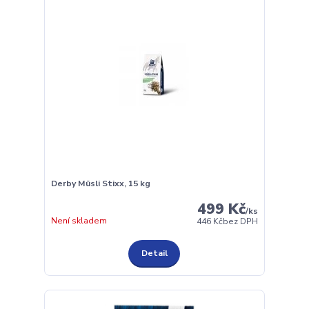
Derby Müsli Stixx, 15 kg
499 Kč
/
ks
Není skladem
446 Kč
bez DPH
Detail