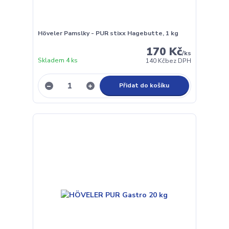
Höveler Pamslky - PUR stixx Hagebutte, 1 kg
170 Kč
/
ks
Skladem 4 ks
140 Kč
bez DPH
Přidat do košíku