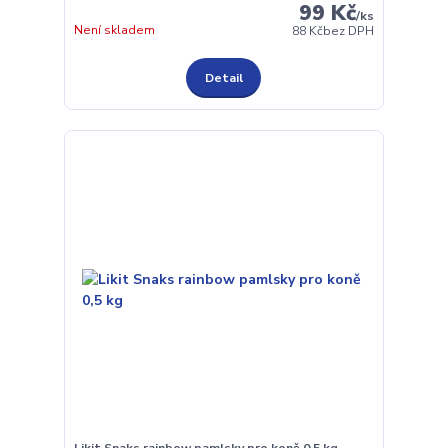
99 Kč
/
ks
Není skladem
88 Kč
bez DPH
Detail
Likit Snaks rainbow pamlsky pro koně 0,5 kg