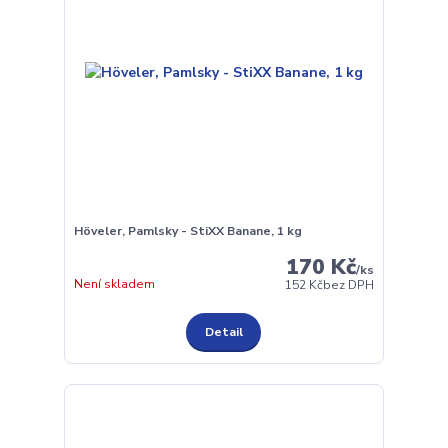
Höveler, Pamlsky - StiXX Banane, 1 kg
170 Kč
/
ks
Není skladem
152 Kč
bez DPH
Detail