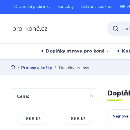
Obchodní podmínky
Kontakty
Ochrana soukromí
V
Doplňky stravy pro koně
Kos
Pro psy a kočky
Doplňky pro psy
Doplňk
Cena:
Nejnověj
Kč
Kč