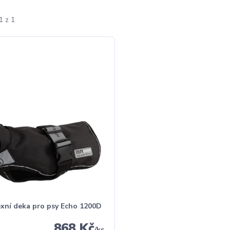
1 z 1
exní deka pro psy Echo 1200D
868 Kč
/
ks