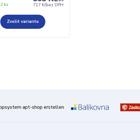
2 ks
717 Kč
bez DPH
Zvolit variantu