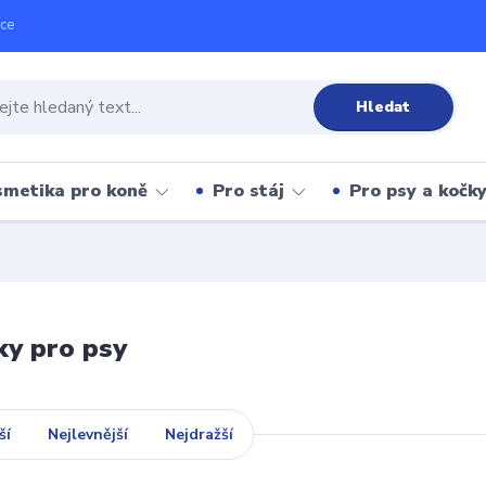
íce
Hledat
metika pro koně
Pro stáj
Pro psy a kočk
y pro psy
ší
Nejlevnější
Nejdražší