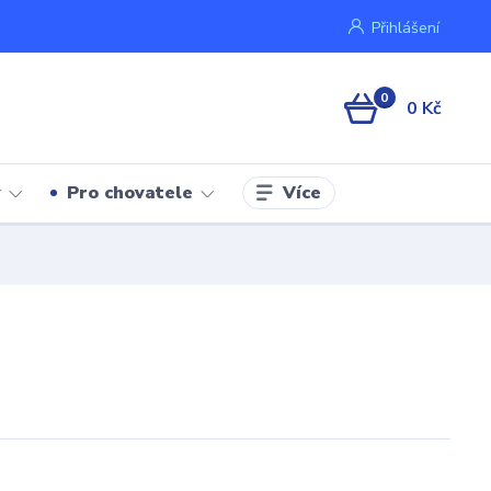
Přihlášení
0
0 Kč
Více
y
Pro chovatele