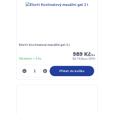
Eliott Kostivalový masážní gel 2 l
989 Kč
/
ks
Skladem > 5 ks
817 Kč
bez DPH
Přidat do košíku