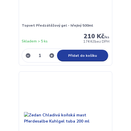
Topvet Předzátěžový gel - hřejivý 500ml
210 Kč
/
ks
Skladem > 5 ks
174 Kč
bez DPH
Přidat do košíku