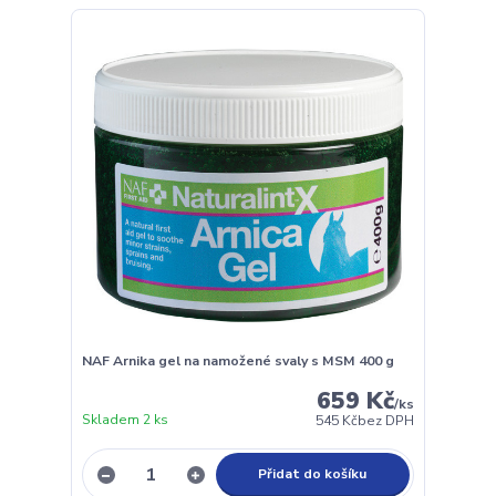
NAF Arnika gel na namožené svaly s MSM 400 g
659 Kč
/
ks
Skladem 2 ks
545 Kč
bez DPH
Přidat do košíku