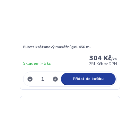
Eliott kaštanový masážní gel 450 ml
304 Kč
/
ks
Skladem > 5 ks
251 Kč
bez DPH
Přidat do košíku