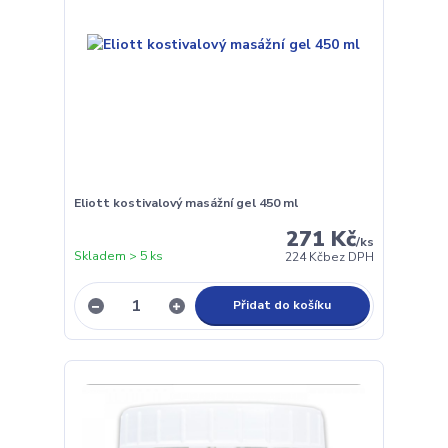
Eliott kostivalový masážní gel 450 ml
271 Kč
/
ks
Skladem > 5 ks
224 Kč
bez DPH
Přidat do košíku