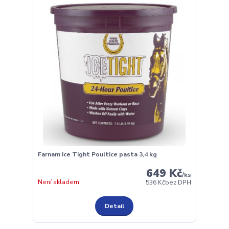
Farnam Ice Tight Poultice pasta 3,4 kg
649 Kč
/
ks
Není skladem
536 Kč
bez DPH
Detail