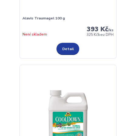
Alavis Traumagel 100 g
393 Kč
/
ks
Není skladem
325 Kč
bez DPH
Detail