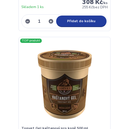
308 Kč
/
ks
Skladem 1 ks
255 Kč
bez DPH
Přidat do košíku
TOP produkt
Topvet Gel kaštanový pro koně 500 ml