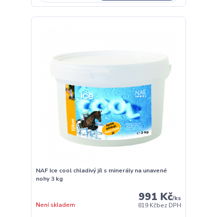
NAF Ice cool chladivý jíl s minerály na unavené
nohy 3 kg
991 Kč
/
ks
Není skladem
819 Kč
bez DPH