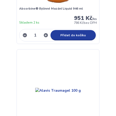
Absorbine® Bylinné Mazání Liquid 946 ml
951 Kč
/
ks
Skladem 2 ks
786 Kč
bez DPH
Přidat do košíku