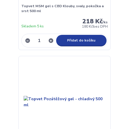
Topvet MSM gel s CBD Klouby, svaly, pokožka a
srst 500 ml
218 Kč
/
ks
Skladem 5 ks
180 Kč
bez DPH
Přidat do košíku