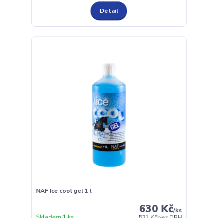
Detail
NAF Ice cool gel 1 l
630 Kč
/
ks
Skladem 1 ks
521 Kč
bez DPH