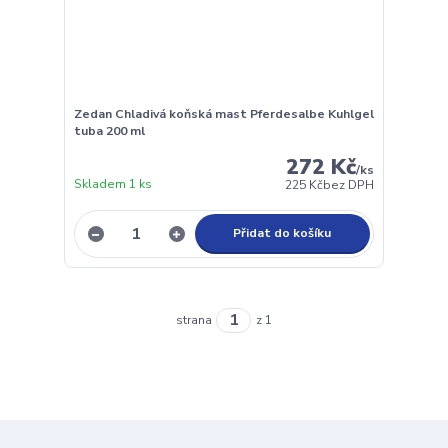
Zedan Chladivá koňská mast Pferdesalbe Kuhlgel
tuba 200 ml
272 Kč
/
ks
Skladem 1 ks
225 Kč
bez DPH
Přidat do košíku
strana
z 1