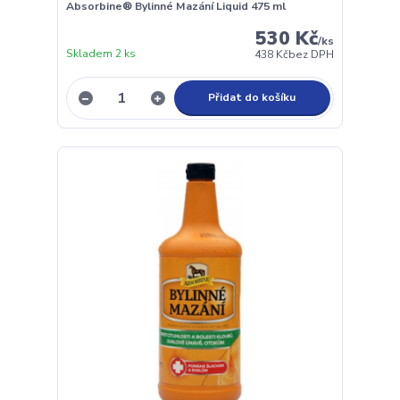
Absorbine® Bylinné Mazání Liquid 475 ml
530 Kč
/
ks
Skladem 2 ks
438 Kč
bez DPH
Přidat do košíku