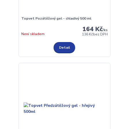
Topvet Pozátěžový gel - chladivý 500 ml
164 Kč
/
ks
Není skladem
136 Kč
bez DPH
Detail