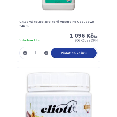
Chladivá koupel pro koně Absorbine Cool down
946 ml
1 096 Kč
/
ks
Skladem 1 ks
906 Kč
bez DPH
Přidat do košíku