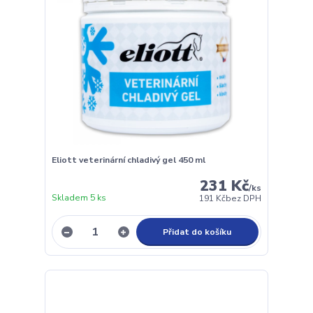
Eliott veterinární chladivý gel 450 ml
231 Kč
/
ks
Skladem 5 ks
191 Kč
bez DPH
Přidat do košíku