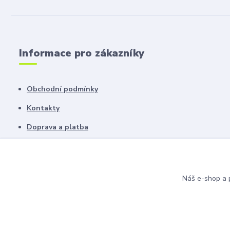
Informace pro zákazníky
Obchodní podmínky
Kontakty
Doprava a platba
Ochrana soukromí
Reklamace
Náš e-shop a p
Chyby v textu vyhrazeny.