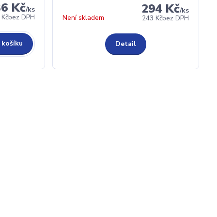
36 Kč
294 Kč
/
ks
/
ks
 Kč
bez DPH
Není skladem
243 Kč
bez DPH
 košíku
Detail