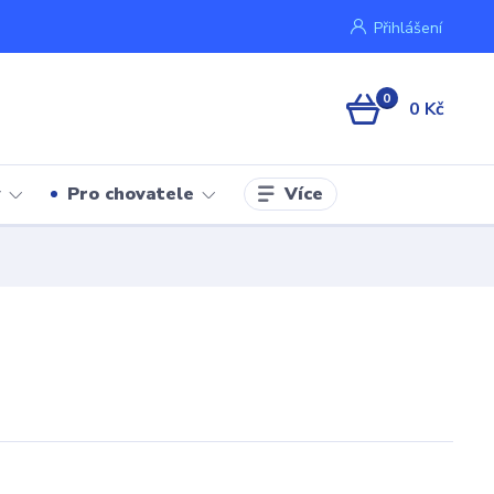
Přihlášení
0
0 Kč
Více
y
Pro chovatele