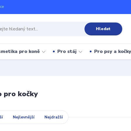
íce
Hledat
metika pro koně
Pro stáj
Pro psy a kočk
 pro kočky
ší
Nejlevnější
Nejdražší