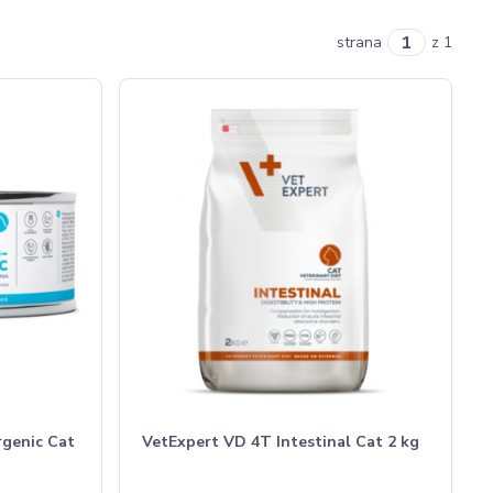
strana
z 1
rgenic Cat
VetExpert VD 4T Intestinal Cat 2 kg