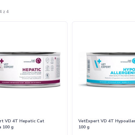
4 z 4
rt VD 4T Hepatic Cat
VetExpert VD 4T Hypoalle
a 100 g
100 g