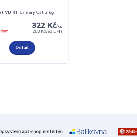
rt VD 4T Urinary Cat 2 kg
322 Kč
/
ks
adem
288 Kč
bez DPH
Detail