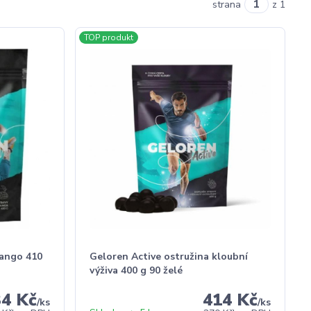
strana
z 1
TOP produkt
mango 410
Geloren Active ostružina kloubní
výživa 400 g 90 želé
34 Kč
414 Kč
/
ks
/
ks