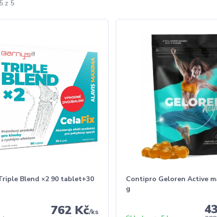
5 z 5
Triple Blend ×2 90 tablet+30
Contipro Geloren Active 
g
4
762 Kč
/
ks