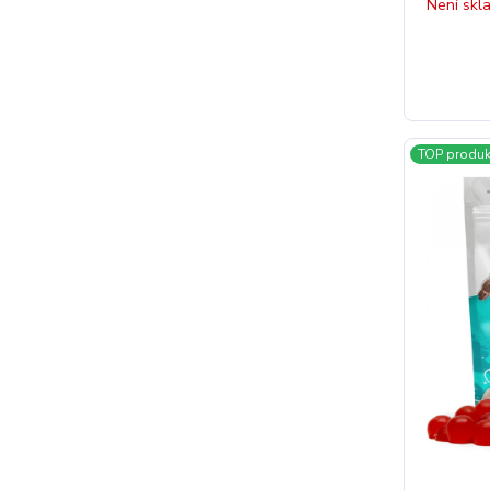
Není skl
TOP produk