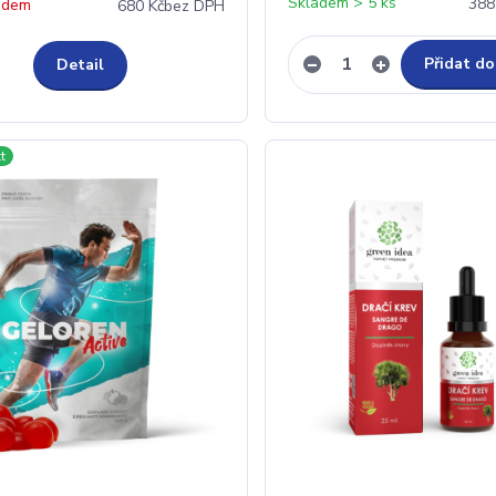
Skladem > 5 ks
388
adem
680 Kč
bez DPH
Přidat do
Detail
t