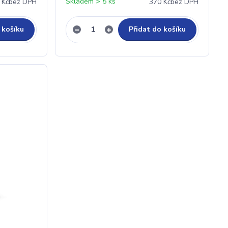
Skladem > 5 ks
 Kč
bez DPH
370 Kč
bez DPH
 košíku
Přidat do košíku