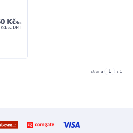
l
50 Kč
/
ks
 Kč
bez DPH
strana
z 1