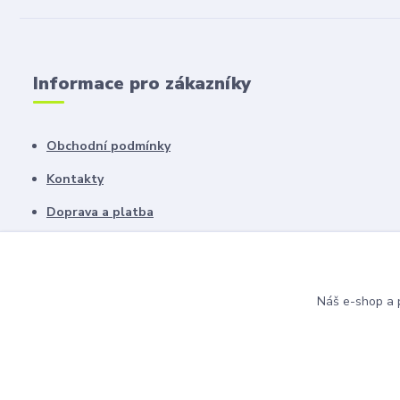
Informace pro zákazníky
Obchodní podmínky
Kontakty
Doprava a platba
Ochrana soukromí
Reklamace
Náš e-shop a p
Chyby v textu vyhrazeny.