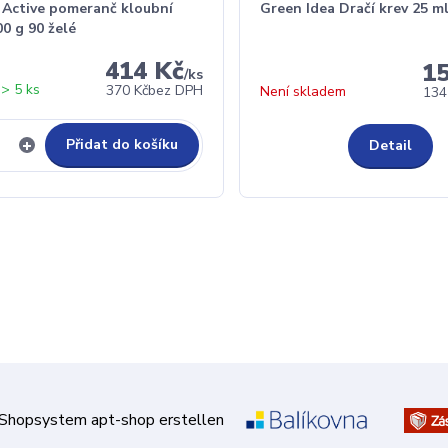
 Active pomeranč kloubní
Green Idea Dračí krev 25 m
00 g 90 želé
414 Kč
1
/
ks
> 5 ks
370 Kč
bez DPH
Není skladem
134
Přidat do košíku
Detail