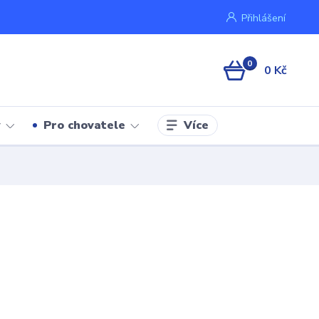
Přihlášení
0
0 Kč
Více
y
Pro chovatele