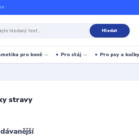
íce
Hledat
metika pro koně
Pro stáj
Pro psy a kočk
y stravy
dávanější