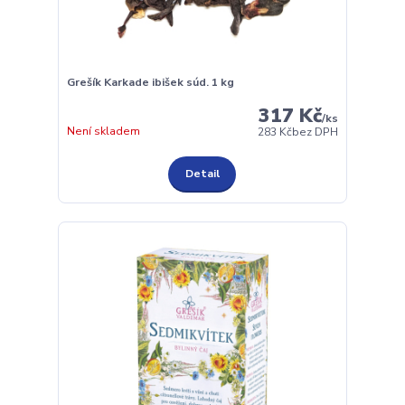
Grešík Karkade ibišek súd. 1 kg
317 Kč
/
ks
Není skladem
283 Kč
bez DPH
Detail