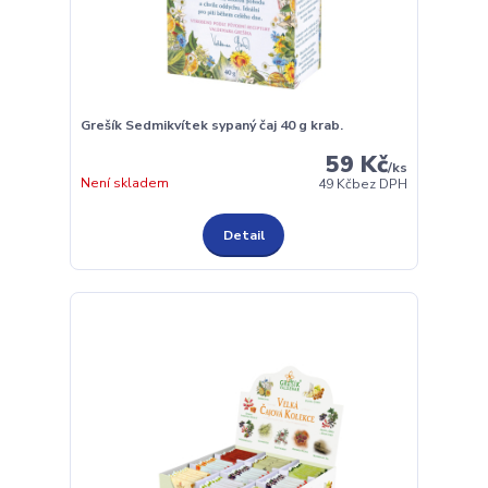
Grešík Sedmikvítek sypaný čaj 40 g krab.
59 Kč
/
ks
Není skladem
49 Kč
bez DPH
Detail