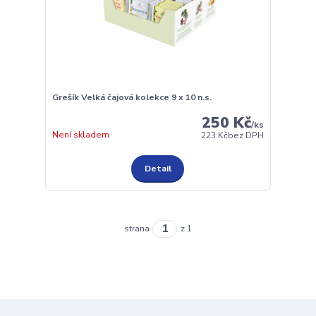
Grešík Velká čajová kolekce 9 x 10 n.s.
250 Kč
/
ks
Není skladem
223 Kč
bez DPH
Detail
strana
z 1