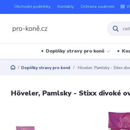
Obchodní podmínky
Kontakty
Ochrana soukromí
V
Doplňky stravy pro koně
Kos
Doplňky stravy pro koně
Höveler, Pamlsky - Stixx di
Höveler, Pamlsky - Stixx divoké o