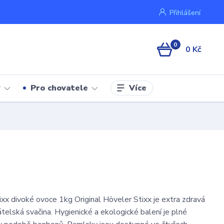
Přihlášení
0
0 Kč
Více
y
Pro chovatele
 divoké ovoce 1kg Original Höveler Stixx je extra zdravá
telská svačina. Hygienické a ekologické balení je plné