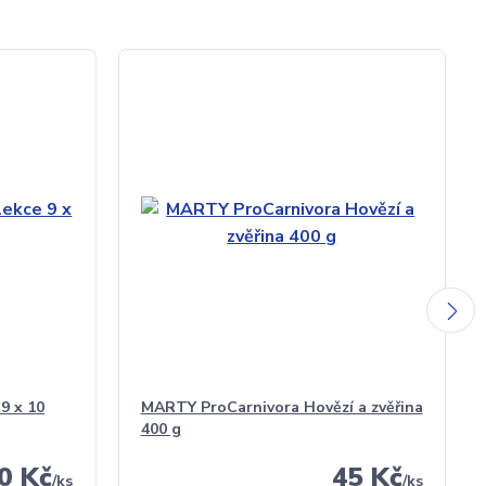
9 x 10
MARTY ProCarnivora Hovězí a zvěřina
400 g
0 Kč
45 Kč
/
ks
/
ks