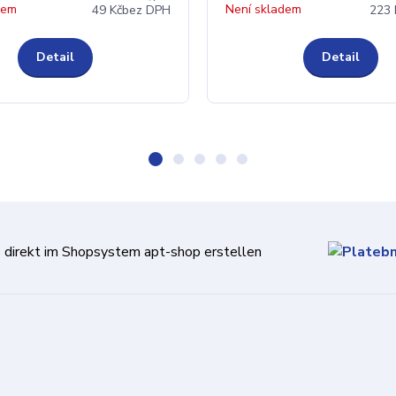
dem
Není skladem
49 Kč
bez DPH
223 
Detail
Detail