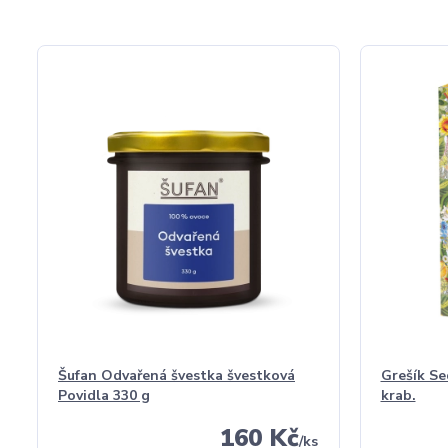
Šufan Odvařená švestka švestková
Grešík Se
Povidla 330 g
krab.
160 Kč
/
ks