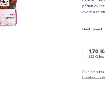
chutných cen
příchutích: l
ovoce a zeleni
Dostupnost
170 K
152 Kč
bez
Číslo produktu:
Hlídat cenu / 