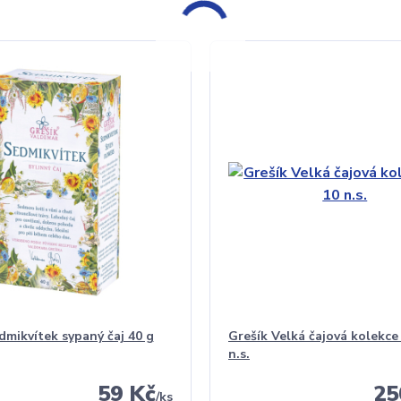
dmikvítek sypaný čaj 40 g
Grešík Velká čajová kolekce 
n.s.
59 Kč
25
/
ks