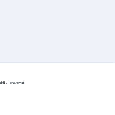
hli zobrazovat
Vytvořeno na
Eshop-rychle.cz