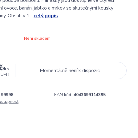
 v podobě bonbonů. Pamlsky jsou dostupné ve čtyřech
esní ovoce, banán, jablko a mrkev se skutečnými kousky
ny. Obsah v 1...
celý popis
Není skladem
č
/
ks
Momentálně není k dispozici
 DPH
99998
EAN kód:
4043699114395
dostupnost