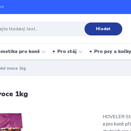
íce
Hledat
metika pro koně
Pro stáj
Pro psy a kočk
voké ovoce 1kg
voce 1kg
HOVELER Stixx
a pro koně přá