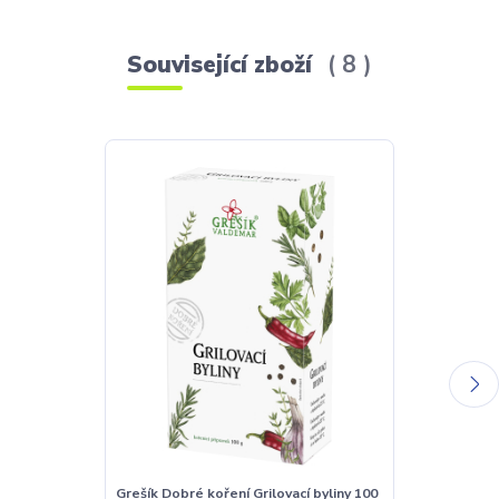
Související zboží
8
Grešík Dobré koření Grilovací byliny 100
Šufan arašído