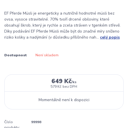
EF Pferde Müsli je energeticky a nutričně hodnotné müsli bez
ovsa, vysoce stravitelné. 70% tvoří drcené obiloviny, které
obsahují škrob, který je rychle a zcela stráven v tgenkém střevě.
Díky podávání EF Pferde Müsli může být do značné míry sníženo
riziko koliky a nadýmání (v důsledku přílišného nah...
celý popis
Dostupnost
Není skladem
649 Kč
/
ks
579 Kč
bez DPH
Momentálně není k dispozici
Číslo
99998
produktu: