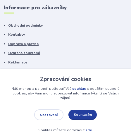
Informace pro zákazníky
Obchodní podmínky
Kontakty
Doprava a platba
Ochrana soukromí
Reklamace
Chyby v textu vyhrazeny.
Zpracování cookies
Náš e-shop a partneři potřebují Váš
souhlas
s použitím souborů
cookies, aby Vám mohli zobrazovat informace týkající se Vašich
zájmů.
https://www.nhstables.cz/
Souhlasím
Nastavení
Souhlas můžete odmítnout
zde
.