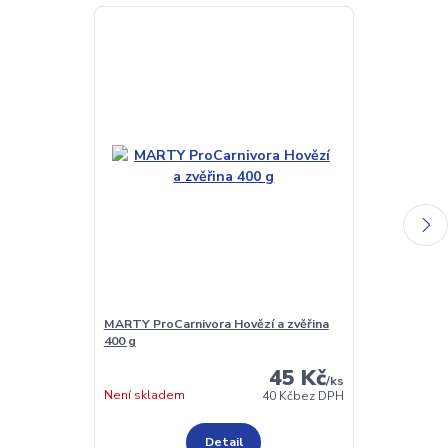
MARTY ProCarnivora Hovězí a zvěřina
Šufan Kokoso
400 g
45 Kč
/
ks
Není skladem
Není skladem
40 Kč
bez DPH
Detail