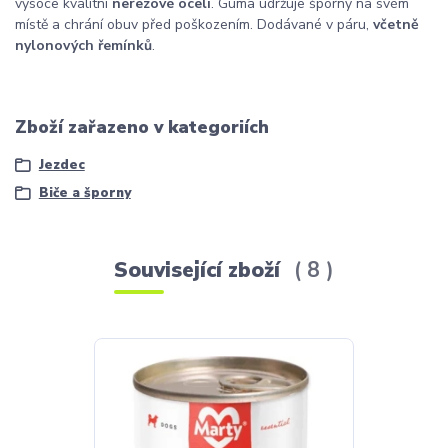
vysoce kvalitní
nerezové oceli
. Guma udržuje šporny na svém
místě a chrání obuv před poškozením. Dodávané v páru,
včetně
nylonových řemínků
.
Zboží zařazeno v kategoriích
Jezdec
Biče a šporny
Související zboží
8