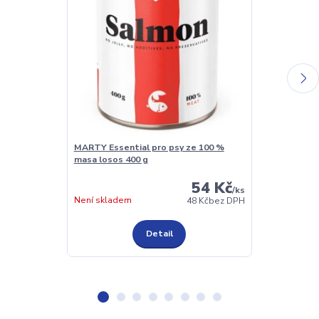
MARTY Essential pro psy ze 100 %
Šufan Odvaře
masa losos 400 g
Povidla 330 g
54 Kč
/
ks
Skladem 1 ks
Není skladem
48 Kč
bez DPH
Detail