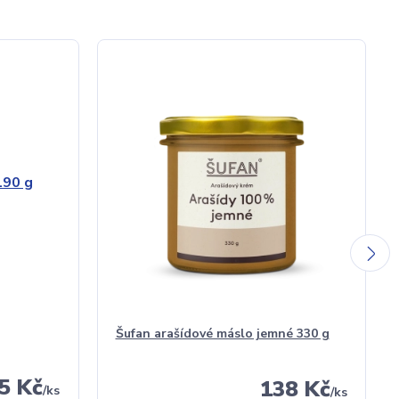
Šufan arašídové máslo jemné 330 g
5 Kč
138 Kč
/
ks
/
ks