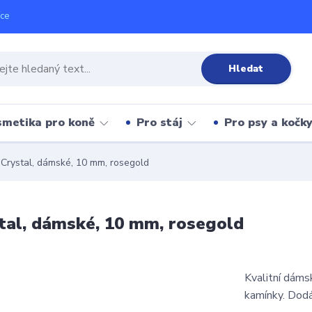
íce
Hledat
metika pro koně
Pro stáj
Pro psy a kočk
rystal, dámské, 10 mm, rosegold
tal, dámské, 10 mm, rosegold
Kvalitní dáms
kamínky. Dodá