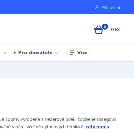
Přihlášení
0
0 Kč
Více
y
Pro chovatele
ké šporny vyrobené z nezerové oceli, zdobené rosegold
váné v páru, včetně nylonových řemínků.
celý popis