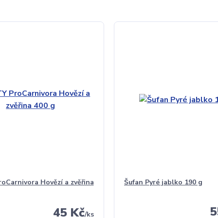
Carnivora Hovězí a zvěřina
Šufan Pyré jablko 190 g
5
45 Kč
/
ks