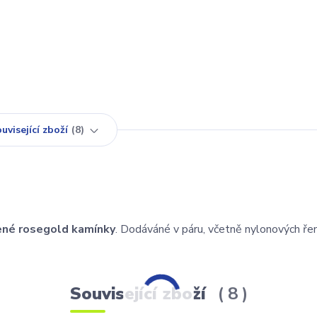
uvisející zboží
8
né rosegold kamínky
. Dodáváné v páru, včetně nylonových ře
Související zboží
8