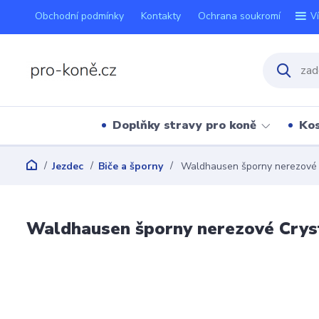
Obchodní podmínky
Kontakty
Ochrana soukromí
V
Doplňky stravy pro koně
Kos
Jezdec
Biče a šporny
Waldhausen šporny nerezové C
Waldhausen šporny nerezové Crys