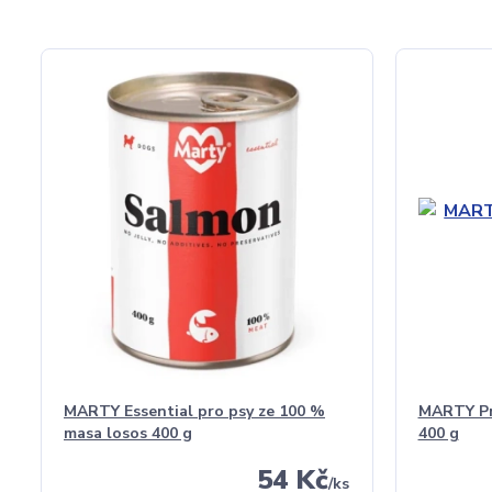
MARTY Essential pro psy ze 100 %
MARTY Pro
masa losos 400 g
400 g
54 Kč
/
ks