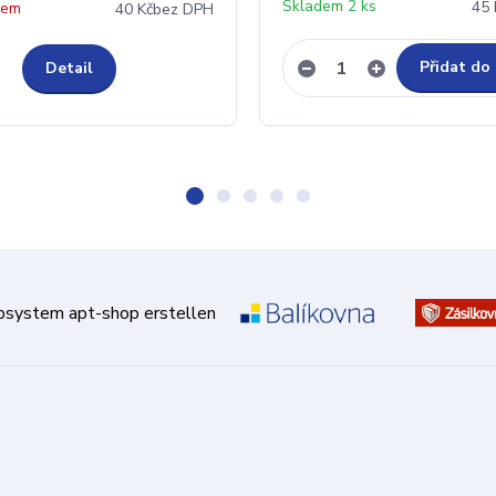
Skladem 2 ks
45 
dem
40 Kč
bez DPH
Přidat do
Detail