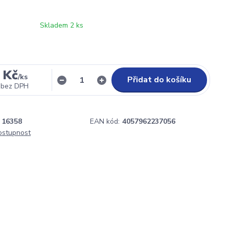
Skladem 2 ks
 Kč
/
ks
Přidat do košíku
bez DPH
16358
EAN kód:
4057962237056
dostupnost