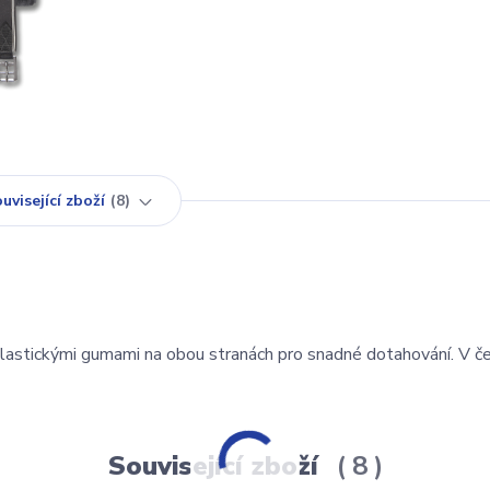
uvisející zboží
8
astickými gumami na obou stranách pro snadné dotahování. V č
Související zboží
8