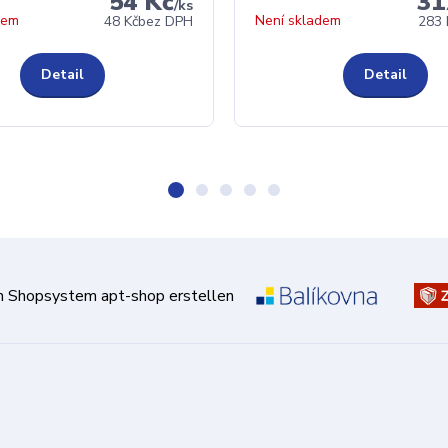
54 Kč
31
/
ks
dem
Není skladem
48 Kč
bez DPH
283 
Detail
Detail