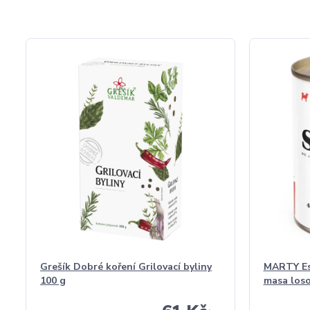
Grešík Dobré koření Grilovací byliny
MARTY Ess
100 g
masa loso