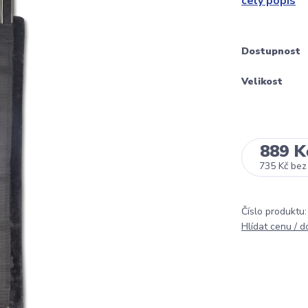
celý popis
Dostupnost
Velikost
889 K
735 Kč
bez
Číslo produktu:
Hlídat cenu / 