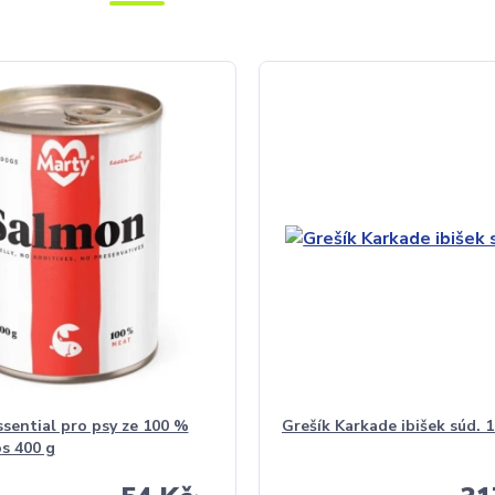
ential pro psy ze 100 %
Grešík Karkade ibišek súd. 1
s 400 g