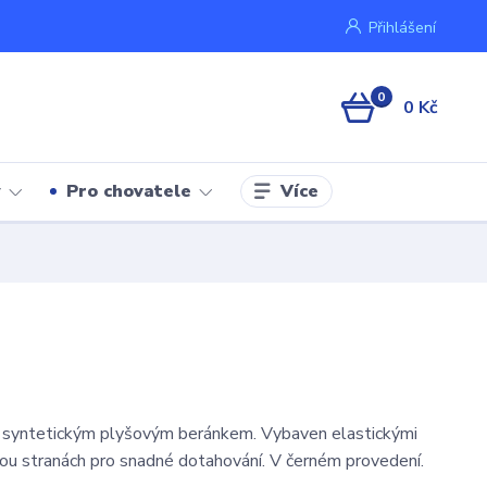
Přihlášení
0
0 Kč
Více
y
Pro chovatele
e syntetickým plyšovým beránkem. Vybaven elastickými
u stranách pro snadné dotahování. V černém provedení.