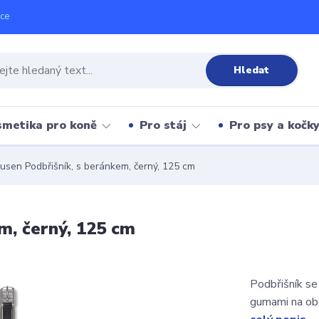
íce
Hledat
metika pro koně
Pro stáj
Pro psy a kočk
sen Podbřišník, s beránkem, černý, 125 cm
m, černý, 125 cm
Podbřišník s
gumami na obo