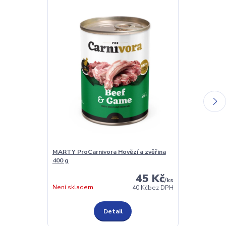
MARTY ProCarnivora Hovězí a zvěřina
Šufan Pistáci
400 g
45 Kč
/
ks
Není skladem
Není skladem
40 Kč
bez DPH
Detail