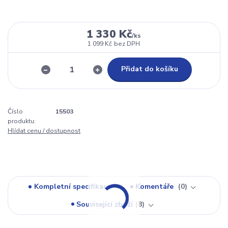
1 330 Kč
/
ks
1 099 Kč
bez DPH
Přidat do košíku
Číslo
15503
produktu:
Hlídat cenu / dostupnost
Kompletní specifikace
Komentáře
0
Související zboží
8