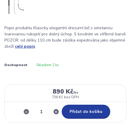
Popis produktu Klasicky elegantní drezurní bič s omotanou
tvarovanou rukojetí pro dobrý úchop. S kováním ve stříbrné barvě.
POZOR: od délky 110 cm bude zásilka expedována jako objemné
zboží
celý popis
Dostupnost
Skladem 2 ks
890 Kč
/
ks
736 Kč
bez DPH
Přidat do košíku