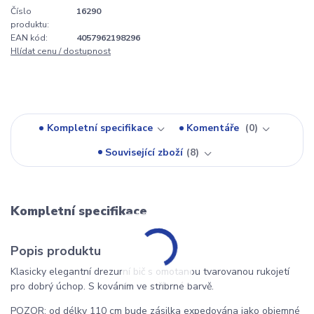
Číslo
16290
produktu:
EAN kód:
4057962198296
Hlídat cenu / dostupnost
Kompletní specifikace
Komentáře
0
Související zboží
8
Kompletní specifikace
Popis produktu
Klasicky elegantní drezurní bič s omotanou tvarovanou rukojetí
pro dobrý úchop. S kováním ve stříbrné barvě.
POZOR: od délky 110 cm bude zásilka expedována jako objemné