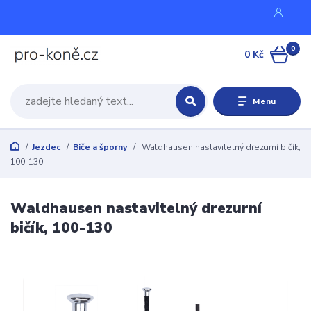
0
0 Kč
Menu
Jezdec
Biče a šporny
Waldhausen nastavitelný drezurní bičík,
100-130
Waldhausen nastavitelný drezurní
bičík, 100-130