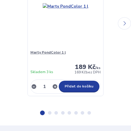
Marty PondColor 1 l
MARTY Signat
189 Kč
/
ks
Skladem 3 ks
169 Kč
bez DPH
Není skladem
Přidat do košíku