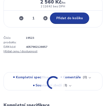
2 560 Kč
/
ks
2 116 Kč
bez DPH
Přidat do košíku
Číslo
19523
produktu:
EAN kód:
4057962126657
Hlídat cenu / dostupnost
Kompletní specifikace
Komentáře
0
Související zboží
8
Kompletní specifikace