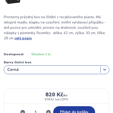
Prostorný prázdný box na čištění z recyklovaného plastu. Má
sklopné madlo, klapku na uzavření, vnitřní vyndavací přepážku -
dvě pozice pro umístění, prostor na drobnosti, součástí jsou
nálepky s písmenky. Rozměry: délka: 42 cm, výška: 30 cm, šířka:
28 cm
celý popis
Dostupnost
Skladem 1 ks
Barvy čistící box
820 Kč
/
ks
678 Kč
bez DPH
Přidat do košíku