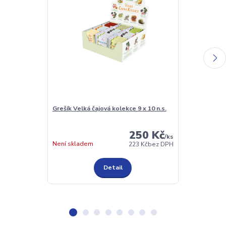
Grešík Velká čajová kolekce 9 x 10 n.s.
MARTY Signat
250 Kč
/
ks
Není skladem
Není skladem
223 Kč
bez DPH
Detail