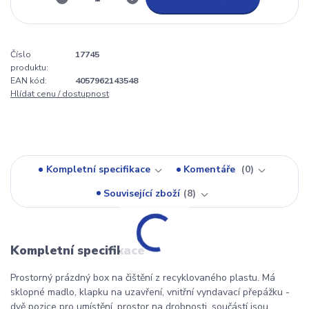
Číslo
17745
produktu:
EAN kód:
4057962143548
Hlídat cenu / dostupnost
Kompletní specifikace
Komentáře
0
Související zboží
8
Kompletní specifikace
Prostorný prázdný box na čištění z recyklovaného plastu. Má
sklopné madlo, klapku na uzavření, vnitřní vyndavací přepážku -
dvě pozice pro umístění, prostor na drobnosti, součástí jsou