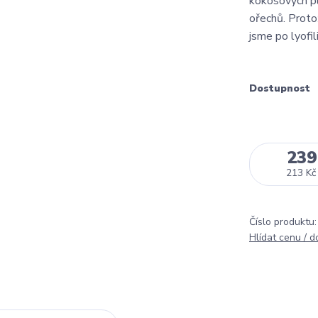
kokosových pl
ořechů. Protož
jsme po lyofili
Dostupnost
239
213 Kč
Číslo produktu:
Hlídat cenu / 