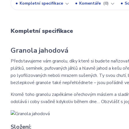
Kompletní specifikace
Komentáře
0
So
Kompletní specifikace
Granola jahodová
Představujeme vám granolu, díky které si budete nařizova
plátků, semínek, pufovaných jáhlů a hlavně jahod a kešu oře
po lyofilizovaných neboli mrazem sušených. Ty svou chutí, 
bezlepkové granole také nepřehlédnete – jsou pořádně velk
Kromě toho granolu zapékáme ořechovým máslem a sladíme 
odolává i coby svačině kdykoliv během dne… Obzvlášť s j
Složení: