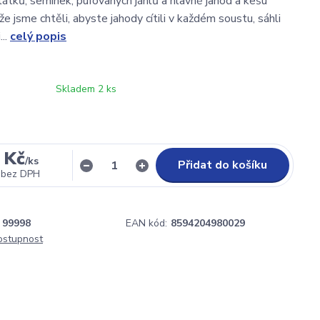
átků, semínek, pufovaných jáhlů a hlavně jahod a kešu
e jsme chtěli, abyste jahody cítili v každém soustu, sáhli
...
celý popis
Skladem 2 ks
 Kč
/
ks
Přidat do košíku
bez DPH
99998
EAN kód:
8594204980029
dostupnost