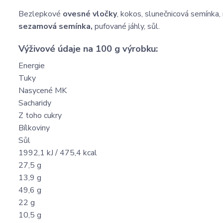
Bezlepkové
ovesné vločky
, kokos, slunečnicová semínka, 
sezamová semínka,
pufované jáhly, sůl.
Výživové údaje na 100 g výrobku:
Energie
Tuky
Nasycené MK
Sacharidy
Z toho cukry
Bílkoviny
Sůl
1992,1 kJ / 475,4 kcal
27,5 g
13,9 g
49,6 g
22 g
10,5 g