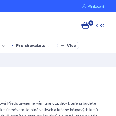
Přihlášení
0
0 Kč
Více
y
Pro chovatele
ová Představujeme vám granolu, díky které si budete
ík s úsměvem. Je plná velkých a krásně křupavých kusů,