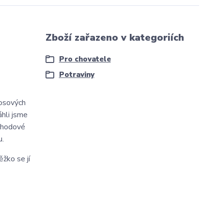
Zboží zařazeno v kategoriích
Pro chovatele
Potraviny
kosových
áhli jsme
jahodové
u.
žko se jí