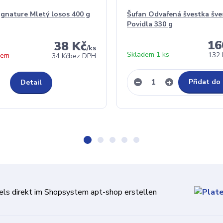
gnature Mletý losos 400 g
Šufan Odvařená švestka šve
Povidla 330 g
16
38 Kč
/
ks
Skladem 1 ks
132 
dem
34 Kč
bez DPH
Přidat do
Detail