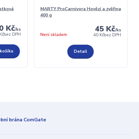
stková
MARTY ProCarnivora Hovězí a zvěřina
400 g
0 Kč
45 Kč
/
ks
/
ks
Kč
bez DPH
Není skladem
40 Kč
bez DPH
 košíku
Detail