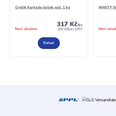
Grešík Karkade ibišek súd. 1 kg
MARTY Si
317 Kč
/
ks
Není skladem
Není skla
283 Kč
bez DPH
Detail