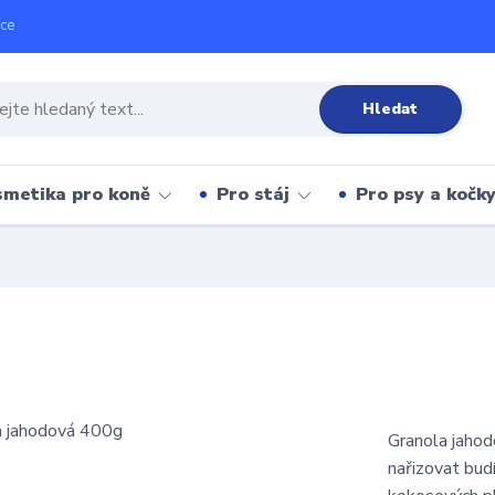
íce
Hledat
metika pro koně
Pro stáj
Pro psy a kočk
Granola jahod
nařizovat bud