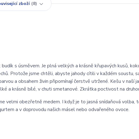
uvisející zboží
8
t budík s úsměvem. Je plná velkých a krásně křupavých kusů, ko
chů. Protože jsme chtěli, abyste jahody cítili v každém soustu, s
barvou a obsahem živin připomínají čerstvě utržené. Kešu v naší 
é a krásně bílé, v chuti smetanové. Zkrátka poctivost na druho
velmi obezřetně medem. I když je to jasná snídaňová volba, tě
ogurtem a v doprovodu našich másel nebo odvařeného ovoce.