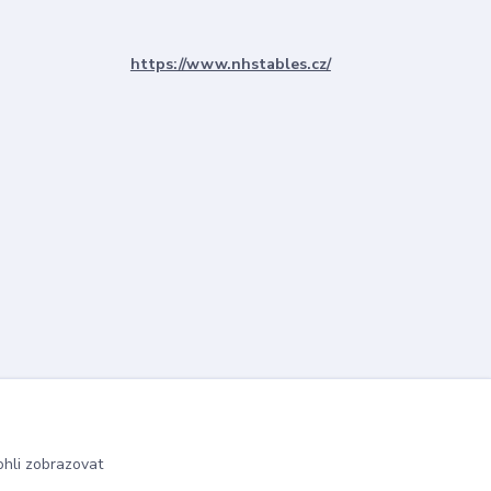
https://www.nhstables.cz/
hli zobrazovat
Vytvořeno na
Eshop-rychle.cz