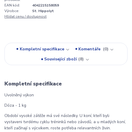
EAN kód:
4042215158059
Výrobce:
St. Hippolyt
Hlídat cenu / dostupnost
Kompletní specifikace
Komentáře
0
Související zboží
8
Kompletní specifikace
Uvolněný výkon
Dóza - 1 kg
Období vysoké zátěže má své následky. U koní, kteří byli
vystaveni tvrdému cyklu tréninků nebo závodů, a u mladých koní,
kteří začínají s výcvikem, roste potřeba relevantních živin.