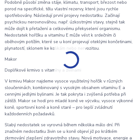
Podobně působí změna stáje, klimatu, transport, březost nebo
porod na specifické, tělu vlastní rezervy, které jsou rychle
spotřebovány. Následují první projevy nedostatku. Začínají
psychickou nerovnováhou, např. úzkostnými stavy, stejně tak
může dojít k přetažení a celkovému překyselení organismu.
Nedostatek hořčíku a vitamínu E může vést k srdečním či
oběhovým potížím, které se u koní projevují oteklými končetinami,
plynatostí, sklonem ke kolikám nebo nervozitou.
Makor
Doplňkové krmivo s vitamíny a živinami
V krmivu Makor najdeme vysoce využitelný hořčík v různých
sloučeninách, kombinovaný s vysokým obsahem vitamínu E a
cennými jedlými bylinami. Je tak pokryta i zvýšená potřeba při
zátěži. Makor se hodí pro mladé koně ve výcviku, vysoce výkonné
koně, sportovní koně a koně staré – pro lepší zvládnutí
každodenních požadavků.
Slabý nedostatek se vyrovná během několika málo dní. Při
značném nedostatku živin se u koně objeví již po krátkém
zkrmování zlepšení zdravotního stavu. Nová motivace, energie a