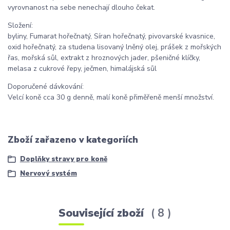
vyrovnanost na sebe nenechají dlouho čekat.
Složení:
byliny, Fumarat hořečnatý, Síran hořečnatý, pivovarské kvasnice,
oxid hořečnatý, za studena lisovaný lněný olej, prášek z mořských
řas, mořská sůl, extrakt z hroznových jader, pšeničné klíčky,
melasa z cukrové řepy, ječmen, himalájská sůl
Doporučené dávkování:
Velcí koně cca 30 g denně, malí koně přiměřeně menší množství.
Zboží zařazeno v kategoriích
Doplňky stravy pro koně
Nervový systém
Související zboží
8