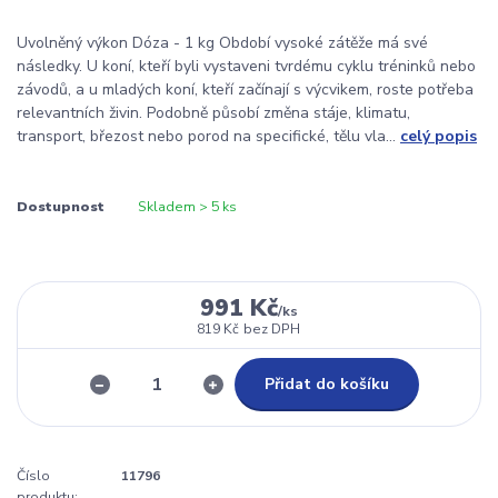
Uvolněný výkon Dóza - 1 kg Období vysoké zátěže má své
následky. U koní, kteří byli vystaveni tvrdému cyklu tréninků nebo
závodů, a u mladých koní, kteří začínají s výcvikem, roste potřeba
relevantních živin. Podobně působí změna stáje, klimatu,
transport, březost nebo porod na specifické, tělu vla...
celý popis
Dostupnost
Skladem > 5 ks
991 Kč
/
ks
819 Kč
bez DPH
Přidat do košíku
Číslo
11796
produktu: