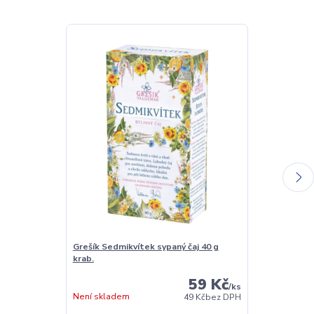
Grešík Sedmikvítek sypaný čaj 40 g
Grešík Karkade
krab.
59 Kč
/
ks
Není skladem
Není skladem
49 Kč
bez DPH