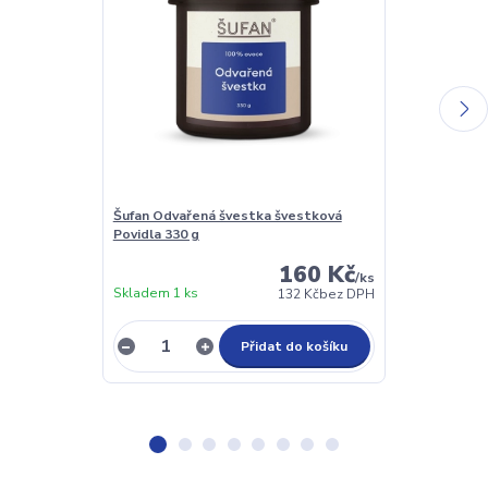
Šufan Odvařená švestka švestková
MARTY Signat
Povidla 330 g
160 Kč
/
ks
Skladem 1 ks
132 Kč
bez DPH
Není skladem
Přidat do košíku