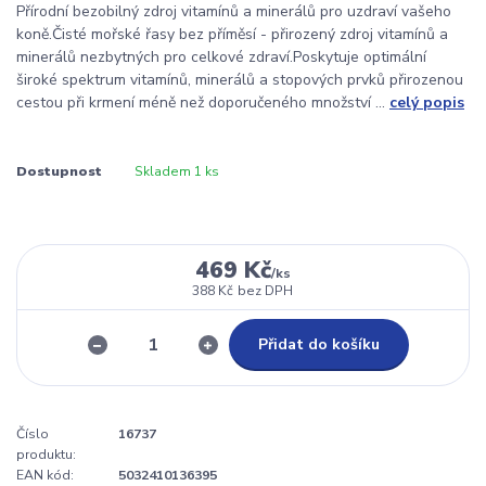
Přírodní bezobilný zdroj vitamínů a minerálů pro uzdraví vašeho
koně.Čisté mořské řasy bez příměsí - přirozený zdroj vitamínů a
minerálů nezbytných pro celkové zdraví.Poskytuje optimální
široké spektrum vitamínů, minerálů a stopových prvků přirozenou
cestou při krmení méně než doporučeného množství ...
celý popis
Dostupnost
Skladem 1 ks
469 Kč
/
ks
388 Kč
bez DPH
Přidat do košíku
Číslo
16737
produktu:
EAN kód:
5032410136395