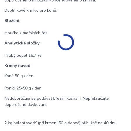
doporučeného množství koncentrovaného krmiva.
Doplň kové krmivo pro koně.
Složení:
moučka z mořských řas
Analytické složky:
Hrubý popel 16,7 %
Krmný návod:
Koně 50 g / den
Poníci 25-50 g / den
Nedoporučuje se podávat březím klisnám. Nepřekračujte
doporučené dávkování.
2 kg balení vydrží (při krmení 50 g denně) přibližně na 40 dní.