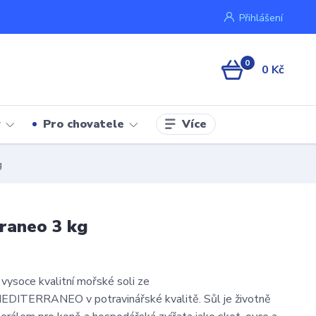
Přihlášení
0
0 Kč
Více
y
Pro chovatele
g
rraneo 3 kg
z vysoce kvalitní mořské soli ze
EDITERRANEO v potravinářské kvalitě. Sůl je životně