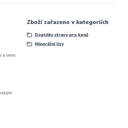
Zboží zařazeno v kategoriích
Doplňky stravy pro koně
Minerální lizy
i a senu
opským