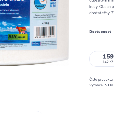
důležitým min
kozy. Obsah př
dostatečný. Zv
Dostupnost
159
142 Kč
Číslo produktu:
Výrobce:
S.I.N