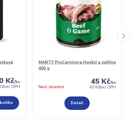
stková
MARTY ProCarnivora Hovězí a zvěřina
400 g
0 Kč
45 Kč
/
ks
/
ks
Kč
bez DPH
Není skladem
40 Kč
bez DPH
 košíku
Detail