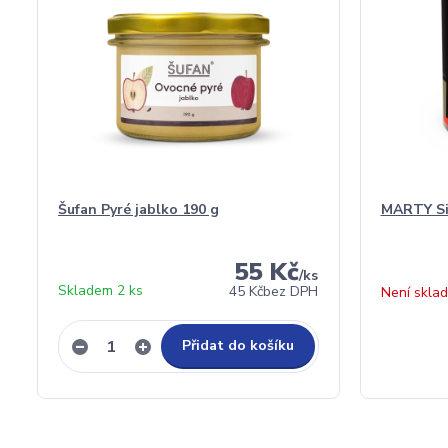
Šufan Pyré jablko 190 g
MARTY Si
55 Kč
/
ks
Skladem 2 ks
45 Kč
bez DPH
Není skla
Přidat do košíku