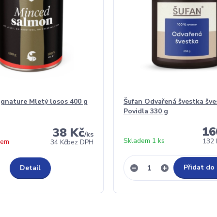
gnature Mletý losos 400 g
Šufan Odvařená švestka šve
Povidla 330 g
16
38 Kč
/
ks
Skladem 1 ks
132 
dem
34 Kč
bez DPH
Přidat do
Detail