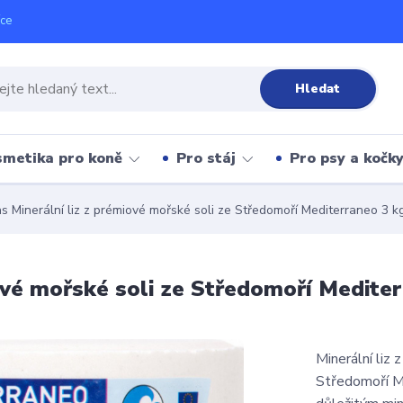
íce
Hledat
metika pro koně
Pro stáj
Pro psy a kočk
as Minerální liz z prémiové mořské soli ze Středomoří Mediterraneo 3 k
iové mořské soli ze Středomoří Medite
Minerální liz 
Středomoří M