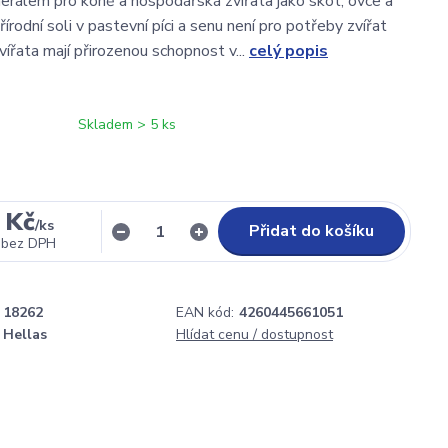
erálem pro koně a hospodářská zvířata jako skot, ovce a
írodní soli v pastevní píci a senu není pro potřeby zvířat
ířata mají přirozenou schopnost v...
celý popis
Skladem > 5 ks
 Kč
/
ks
Přidat do košíku
bez DPH
18262
EAN kód:
4260445661051
. Hellas
Hlídat cenu / dostupnost