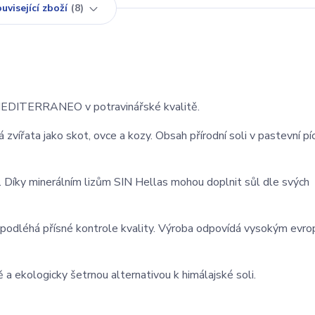
uvisející zboží
8
í MEDITERRANEO v potravinářské kvalitě.
vířata jako skot, ovce a kozy. Obsah přírodní soli v pastevní píc
i. Díky minerálním lizům SIN Hellas mohou doplnit sůl dle svých
a podléhá přísné kontrole kvality. Výroba odpovídá vysokým evr
 ekologicky šetrnou alternativou k himálajské soli.