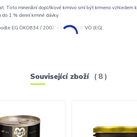
at. Toto minerální doplňkové krmivo smí být krmeno vzhledem 
m do 1 % denní krmné dávky.
podle EG ÖKO834 / 2007 + 889/2008 VO (EG).
Související zboží
8