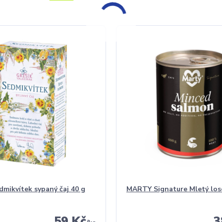
dmikvítek sypaný čaj 40 g
MARTY Signature Mletý los
59 Kč
3