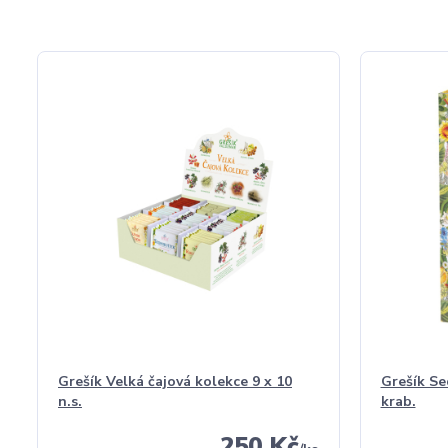
Grešík Velká čajová kolekce 9 x 10
Grešík Se
n.s.
krab.
250 Kč