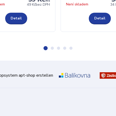
/
ks
dem
Není skladem
49 Kč
bez DPH
34 
Detail
Detail