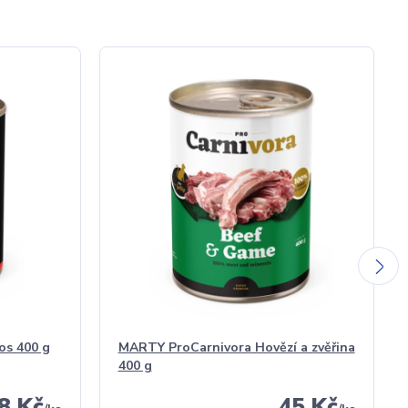
os 400 g
MARTY ProCarnivora Hovězí a zvěřina
400 g
8 Kč
45 Kč