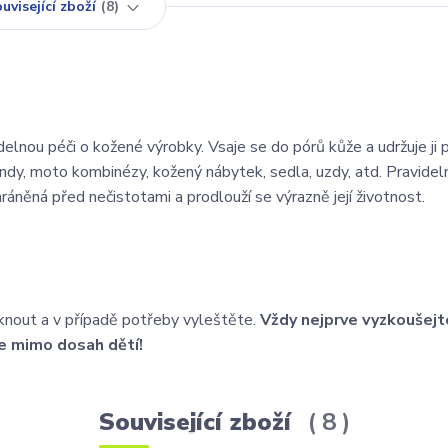
uvisející zboží
8
elnou péči o kožené výrobky. Vsaje se do pórů kůže a udržuje ji 
undy, moto kombinézy, kožený nábytek, sedla, uzdy, atd. Pravide
něná před nečistotami a prodlouží se výrazně její životnost.
knout a v případě potřeby vyleštěte.
Vždy nejprve vyzkoušejt
e mimo dosah dětí!
Související zboží
8