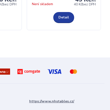
/
ks
/
ks
Není skladem
Kč
bez DPH
40 Kč
bez DPH
Detail
https://www.nhstables.cz/