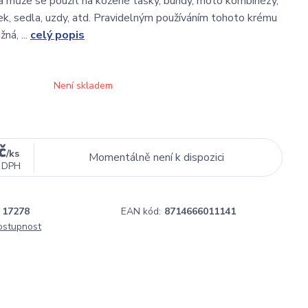
 a může se použít na kožené tašky, bundy, moto kombinézy,
k, sedla, uzdy, atd. Pravidelným používáním tohoto krému
ná, ...
celý popis
Není skladem
č
/
ks
Momentálně není k dispozici
 DPH
17278
EAN kód:
8714666011141
dostupnost