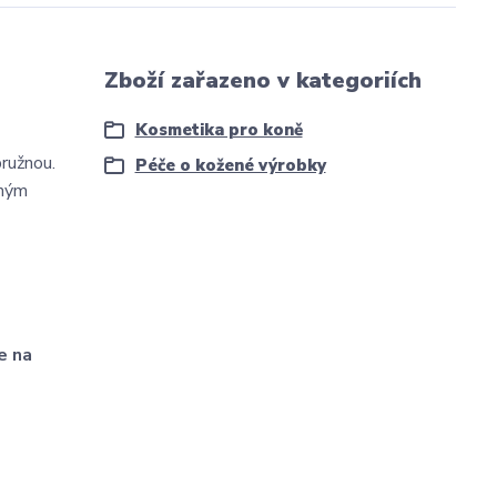
Zboží zařazeno v kategoriích
Kosmetika pro koně
pružnou.
Péče o kožené výrobky
lným
e na