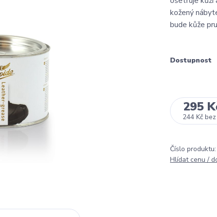
ošetřuje kůži
kožený nábyte
bude kůže pruž
Dostupnost
295 K
244 Kč
bez
Číslo produktu:
Hlídat cenu / 