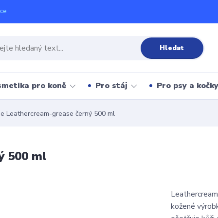
íce
Hledat
metika pro koně
Pro stáj
Pro psy a kočk
e Leathercream-grease černý 500 ml
ý 500 ml
Leathercream-
kožené výrobky