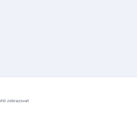
hli zobrazovat
Vytvořeno na
Eshop-rychle.cz