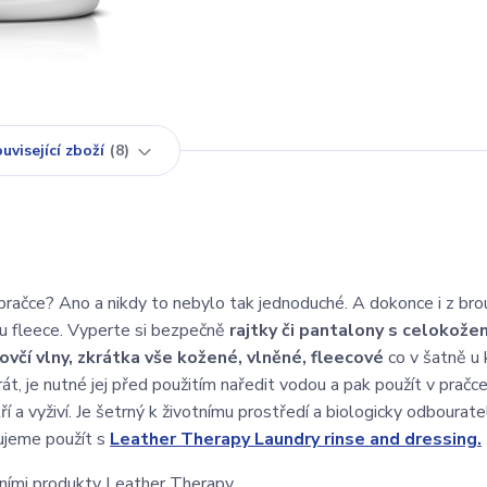
uvisející zboží
8
 pračce? Ano a nikdy to nebylo tak jednoduché. A dokonce i z br
mu fleece. Vyperte si bezpečně
rajtky či pantalony s celokož
ovčí vlny, zkrátka vše kožené, vlněné, fleecové
co v šatně u 
át, je nutné jej před použitím naředit vodou a pak použít v pračce
tří a vyživí. Je šetrný k životnímu prostředí a biologicky odbourate
ujeme použít s
Leather Therapy Laundry rinse and dressing.
ními produkty Leather Therapy.