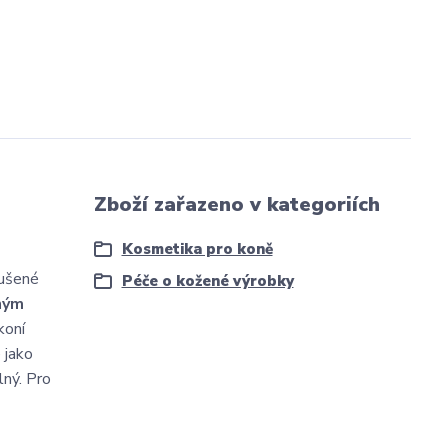
Zboží zařazeno v kategoriích
Kosmetika pro koně
oušené
Péče o kožené výrobky
eným
koní
 jako
lný. Pro