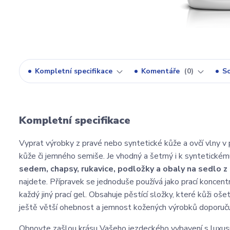
Kompletní specifikace
Komentáře
0
So
Kompletní specifikace
Vyprat výrobky z pravé nebo syntetické kůže a ovčí vlny v
kůže či jemného semiše. Je vhodný a šetrný i k syntetické
sedem, chapsy, rukavice, podložky a obaly na sedlo z 
najdete. Přípravek se jednoduše používá jako prací koncentr
každý jiný prací gel. Obsahuje pěstící složky, které kůži oše
ještě větší ohebnost a jemnost kožených výrobků doporuč
Obnovte zašlou krásu Vašeho jezdeckého vybavení s luxus