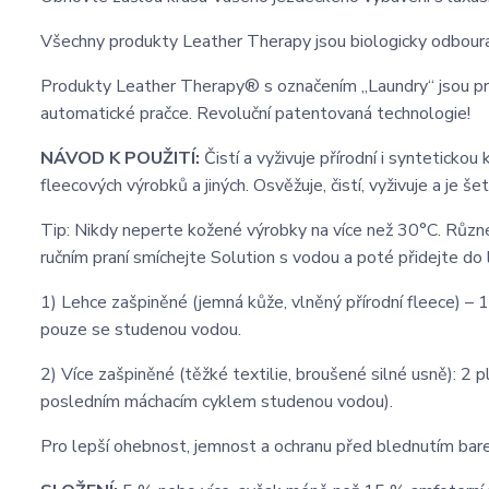
Všechny produkty Leather Therapy jsou biologicky odbour
Produkty Leather Therapy® s označením „Laundry“ jsou prv
automatické pračce. Revoluční patentovaná technologie!
NÁVOD K POUŽITÍ:
Čistí a vyživuje přírodní i syntetickou
fleecových výrobků a jiných. Osvěžuje, čistí, vyživuje a je še
Tip: Nikdy neperte kožené výrobky na více než 30°C. Různ
ručním praní smíchejte Solution s vodou a poté přidejte do 
1) Lehce zašpiněné (jemná kůže, vlněný přírodní fleece) – 
pouze se studenou vodou.
2) Více zašpiněné (těžké textilie, broušené silné usně): 2 
posledním máchacím cyklem studenou vodou).
Pro lepší ohebnost, jemnost a ochranu před blednutím bare