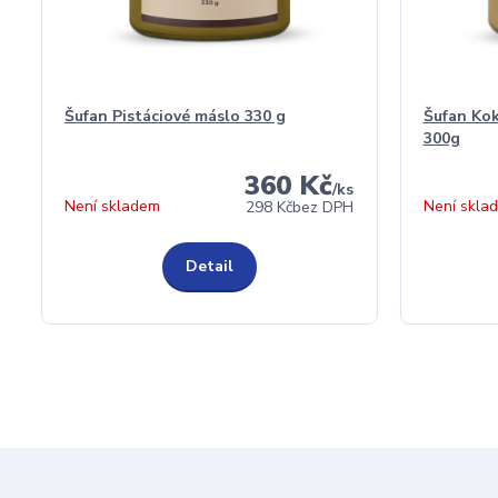
Šufan Pistáciové máslo 330 g
Šufan Ko
300g
360 Kč
/
ks
Není skladem
Není skla
298 Kč
bez DPH
Detail