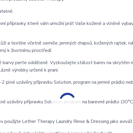
atelné.
ní přípravky, které vám umožní prát Vaše kožené a vlněné vybav
 kůži a textilie včetně semiše, jemných chapsů, kožených rajtek, ru
trný k životnímu prostředí.
é barvy perte odděleně. Vyzkoušejte stálost barev na skrytém m
lázně výrobky určené k praní.
1-2 plné uzávěry přípravku Solution, program na jemné prádlo neb
plné uzávěry přípravku Solution, program na barevné prádlo (30°C
v použijte Lether Therapy Laundry Rinse & Dressing jako aviváž 