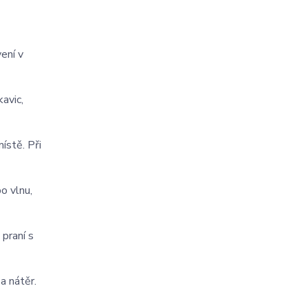
ení v
kavic,
ístě. Při
o vlnu,
 praní s
a nátěr.