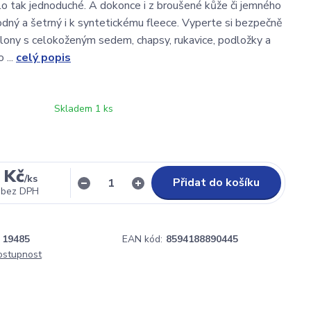
lo tak jednoduché. A dokonce i z broušené kůže či jemného
odný a šetrný i k syntetickému fleece. Vyperte si bezpečně
talony s celokoženým sedem, chapsy, rukavice, podložky a
 ...
celý popis
Skladem 1 ks
 Kč
/
ks
Přidat do košíku
bez DPH
19485
EAN kód:
8594188890445
dostupnost