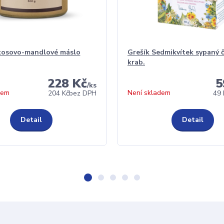
kosovo-mandlové máslo
Grešík Sedmikvítek sypaný č
krab.
228 Kč
5
/
ks
dem
Není skladem
204 Kč
bez DPH
49 
Detail
Detail