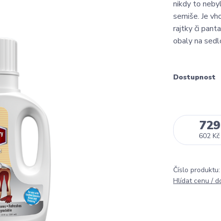
nikdy to neby
semiše. Je vh
rajtky či pan
obaly na sedlo
Dostupnost
729
602 Kč
Číslo produktu:
Hlídat cenu / 