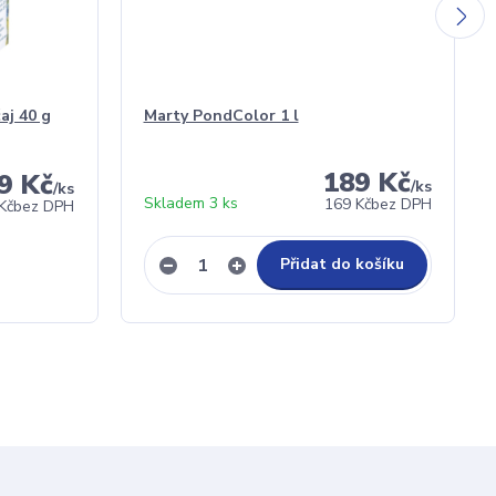
aj 40 g
Marty PondColor 1 l
189 Kč
9 Kč
/
ks
/
ks
Skladem 3 ks
169 Kč
bez DPH
Kč
bez DPH
Přidat do košíku