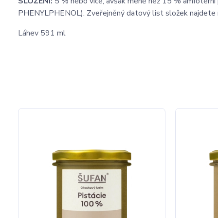
SLOŽENÍ:
5 % nebo více, avšak méně než 15 % amfoterní po
PHENYLPHENOL). Zveřejněný datový list složek najdete 
Láhev 591 ml