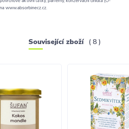
vrchově aktivní látky, parfémy, konzervační činidla (O-
na www.absorbinecz.cz.
Související zboží
8