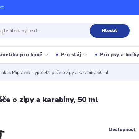
íce
Hledat
metika pro koně
Pro stáj
Pro psy a kočk
akas Přípravek Hypofekt, péče o zipy a karabiny, 50 ml
e o zipy a karabiny, 50 ml
Dostupnost