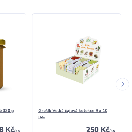
é 330 g
Grešík Velká čajová kolekce 9 x 10
n.s.
8 Kč
250 Kč
/
ks
/
ks