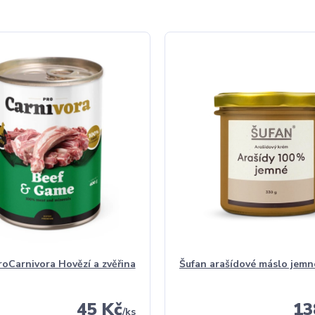
Carnivora Hovězí a zvěřina
Šufan arašídové máslo jemn
45 Kč
13
/
ks