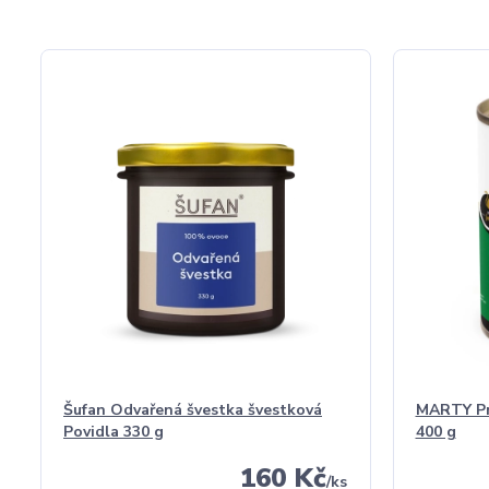
Šufan Odvařená švestka švestková
MARTY Pro
Povidla 330 g
400 g
160 Kč
/
ks