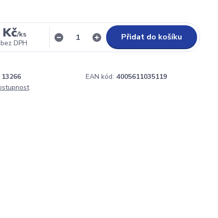
 Kč
/
ks
Přidat do košíku
bez DPH
13266
EAN kód:
4005611035119
dostupnost