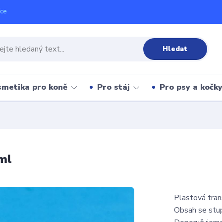
íce
Hledat
metika pro koně
Pro stáj
Pro psy a kočk
ml
Plastová tran
Obsah se stup