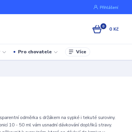
Přihlášení
0
0 Kč
Více
y
Pro chovatele
sparentní odměrka s držákem na sypké i tekuté suroviny.
nicí 10 - 50 ml vám usnadní dávkování doplňků stravy.