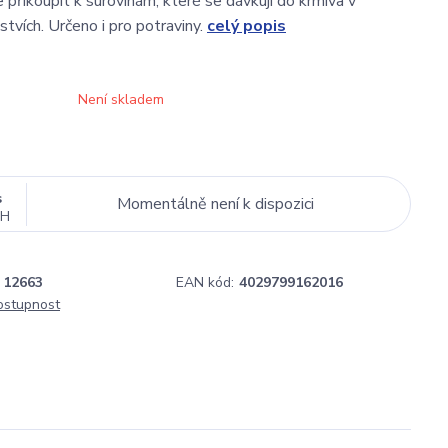
přikoupit k surovinám, které se dávkují do krmiva v
tvích. Určeno i pro potraviny.
celý popis
Není skladem
s
Momentálně není k dispozici
PH
12663
EAN kód:
4029799162016
dostupnost