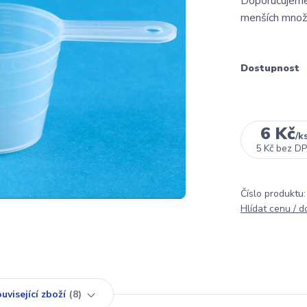
Doporučujeme 
menších množs
Dostupnost
6 Kč
/
k
5 Kč
bez D
Číslo produktu:
Hlídat cenu / 
uvisející zboží
8