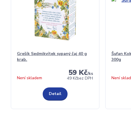
Grešík Sedmikvítek sypaný čaj 40 g
Šufan Ko
krab.
300g
59 Kč
/
ks
Není skladem
Není skla
49 Kč
bez DPH
Detail