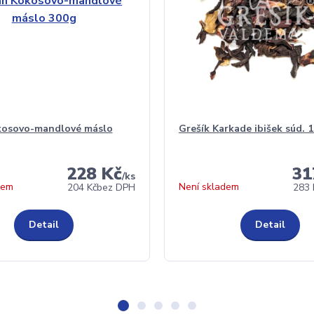
kosovo-mandlové máslo
Grešík Karkade ibišek súd. 1
228 Kč
31
/
ks
dem
Není skladem
204 Kč
bez DPH
283 
Detail
Detail