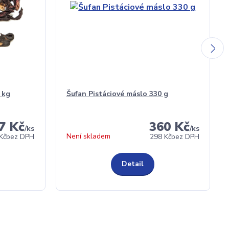
 kg
Šufan Pistáciové máslo 330 g
7 Kč
360 Kč
/
ks
/
ks
Není skladem
Kč
bez DPH
298 Kč
bez DPH
Detail