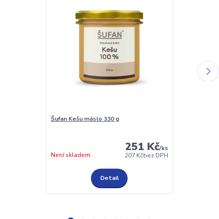
Šufan Kešu máslo 330 g
Šufan Kokoso
251 Kč
/
ks
Není skladem
Není skladem
207 Kč
bez DPH
Detail