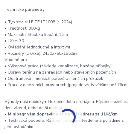
Technické parametry:
• Typ stroje: LEITE LT1008 (r. 2024)
• Hmotnost: 800kg
• Maximální hloubka kopání: 1,3m
• Lžíce: 30
• Ovládání: Jednoduché a intuitivní
• Rozměry (DxVxŠ): 2430x760x1950mm
Vhodné pro:
• Výkopové práce (základy, kanalizace, bazény, přípojky)
• Úpravy terénu na zahradách nebo stavebních pozemcích
• Odstraňování menších pařezů a menších překážek
• Práce v omezených prostorech (projede vraty většími než 76cm)
Výhody naší nabídky:• Flexibilní doba pronájmu: Půjčení možné na
den, víkend, nebo delší období
•
Minibagr vám dopravíme až na vaši adresu za 11Kč/km
• Technická podpora: Rádi vám stroj předvedeme a poradíme s
jeho ovládáním