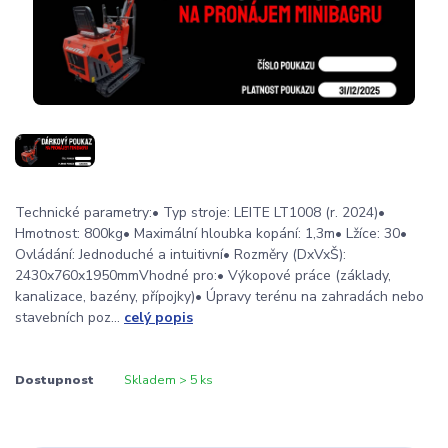
Technické parametry:• Typ stroje: LEITE LT1008 (r. 2024)•
Hmotnost: 800kg• Maximální hloubka kopání: 1,3m• Lžíce: 30•
Ovládání: Jednoduché a intuitivní• Rozměry (DxVxŠ):
2430x760x1950mmVhodné pro:• Výkopové práce (základy,
kanalizace, bazény, přípojky)• Úpravy terénu na zahradách nebo
stavebních poz...
celý popis
Dostupnost
Skladem > 5 ks