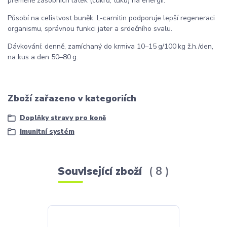
přeměně zásobních látek (cukrů, tuků) na energii.
Působí na celistvost buněk. L-carnitin podporuje lepší regeneraci
organismu, správnou funkci jater a srdečního svalu.
Dávkování: denně, zamíchaný do krmiva 10–15 g/100 kg ž.h./den,
na kus a den 50–80 g.
Zboží zařazeno v kategoriích
Doplňky stravy pro koně
Imunitní systém
Související zboží
8