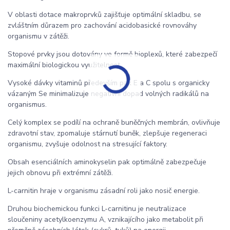
V oblasti dotace makroprvků zajišťuje optimální skladbu, se
zvláštním důrazem pro zachování acidobasické rovnováhy
organismu v zátěži.
Stopové prvky jsou dotovány ve formě bioplexů, které zabezpečí
maximální biologickou využitelnost.
Vysoké dávky vitaminů především pak E a C spolu s organicky
vázaným Se minimalizuje negativní dopad volných radikálů na
organismus.
Celý komplex se podílí na ochraně buněčných membrán, ovlivňuje
zdravotní stav, zpomaluje stárnutí buněk, zlepšuje regeneraci
organismu, zvyšuje odolnost na stresující faktory.
Obsah esenciálních aminokyselin pak optimálně zabezpečuje
jejich obnovu při extrémní zátěži.
L-carnitin hraje v organismu zásadní roli jako nosič energie.
Druhou biochemickou funkci L-carnitinu je neutralizace
sloučeniny acetylkoenzymu A, vznikajícího jako metabolit při