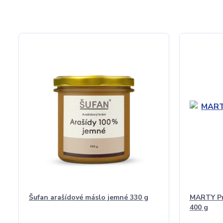
Šufan arašídové máslo jemné 330 g
MARTY Pro
400 g