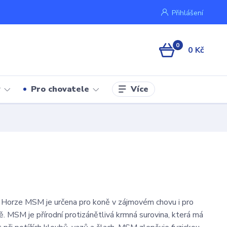
Přihlášení
0
0 Kč
Více
y
Pro chovatele
 Horze MSM je určena pro koně v zájmovém chovu i pro
ě. MSM je přírodní protizánětlivá krmná surovina, která má