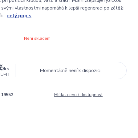
t při potížích kloubů, vazů a šlach. MSM zlepšuje fyzickou
a svými vlastnostmi napomáhá k lepší regeneraci po zátěži
k...
celý popis
Není skladem
č
/
ks
Momentálně není k dispozici
 DPH
19552
Hlídat cenu / dostupnost