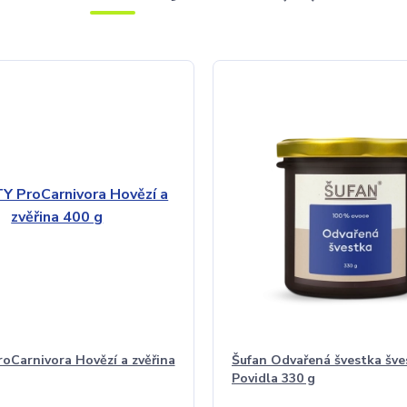
Carnivora Hovězí a zvěřina
Šufan Odvařená švestka šve
Povidla 330 g