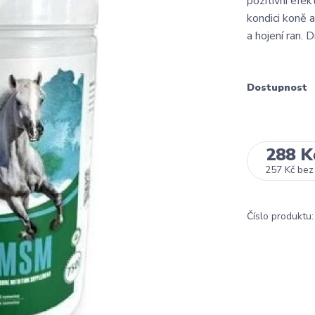
pozitivní efek
kondici koně 
a hojení ran. Dí
Dostupnost
288 K
257 Kč
bez
Číslo produktu: