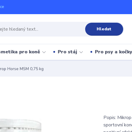
íce
Hledat
metika pro koně
Pro stáj
Pro psy a kočk
rop Horse MSM 0,75 kg
Popis: Mikrop
sportovní kon