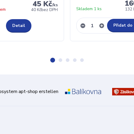
16
45 Kč
/
ks
Skladem 1 ks
132 
dem
40 Kč
bez DPH
Přidat do
Detail