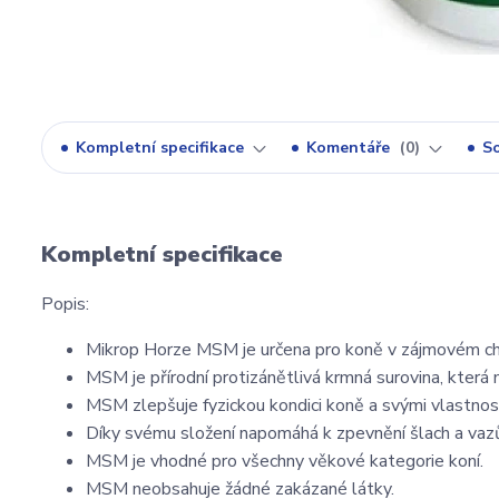
Kompletní specifikace
Komentáře
0
So
Kompletní specifikace
Popis:
Mikrop Horze MSM je určena pro koně v zájmovém cho
MSM je přírodní protizánětlivá krmná surovina, která m
MSM zlepšuje fyzickou kondici koně a svými vlastnost
Díky svému složení napomáhá k zpevnění šlach a vaz
MSM je vhodné pro všechny věkové kategorie koní.
MSM neobsahuje žádné zakázané látky.