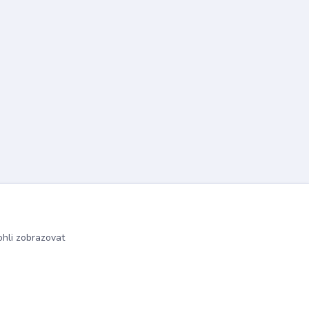
hli zobrazovat
Vytvořeno na
Eshop-rychle.cz