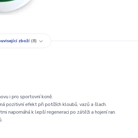
uvisející zboží
8
vu i pro sportovní koně.
á pozitivní efekt při potížích kloubů, vazů a šlach.
mi napomáhá k lepší regeneraci po zátěži a hojení ran.
ů.