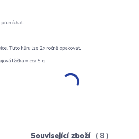
 promíchat.
ce. Tuto kůru lze 2x ročně opakovat.
jová lžička = cca 5 g
Související zboží
8