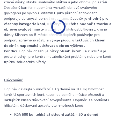
krmné dávky, stavbu svalového vlákna a jeho obnovu po zátěži.
Obsažený karnitin napomáhá rychlejší obnově svalového
glykogenu po výkonu. Vitamín E jako přírodní antioxidant
podporuje obranyschopnost organismu. Doplněk je
vhodný pro
všechny kategorie koní, u kterých je třeba podpořit tvorbu a
obnovu svalové hmoty
a zlepšit využitelnost bílkovin z krmné
dávky. Klisnám po 8. měsíci březosti doplněk podávejte pro
podporu správného růstu a vývoje plodu,
u laktujících klisen
doplněk napomáhá udržovat dobrou výživnou
kondici.
Doplněk obsahuje
nízký obsah škrobu a cukru*
a je
proto vhodný i pro koně s metabolickými problémy nebo pro koně
trpícími žaludečními vředy.
Dávkování:
Doplněk dávkujte v množství 10 g denně na 100 kg hmotnosti
koně. U sportovních koní, klisen od osmého měsíce březosti a
laktujících klisen dávkování zdvojnásobte. Doplněk lze podávat i
hříbatům, dávkování upravte dle hmotnosti koně.
Kůň 500 kg, lehká až střední zátěž – 50 g denně