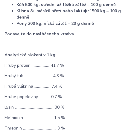
Kůň 500 kg, střední až těžká zátěž – 100 g denně
Klisna 8+ měsíců březí nebo laktující 500 kg – 100 g
denně
Pony 200 kg, nízká zátěž – 20 g denně
Podávejte do navlhčeného krmiva.
Analytické složení v 1 kg:
Hrubý protein .................... 41,7 %
Hrubý tuk ............................... 4,3 %
Hrubá vláknina .................. 7,4 %
Hrubé popeloviny ............ 0,7 %
Lysin ........................................... 30 %
Methionin ................................ 1,5 %
Threonin ..................................... 3 %