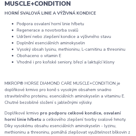
MUSCLE+CONDITION
HORNÍ SVALOVÁ LINIE A VÝŽIVNÁ KONDICE
Podpora osvalení horní linie hřbetu
Regenerace a novotvorba svalů
Udržení nebo zlepšení kondice a výživného stavu
Doplnění esenciálních aminokyselin
Vysoký obsah lysinu, methioninu, L-carnitinu a threoninu
Obohaceno o vitamin E
Vhodné i pro koňské seniory, březí a laktující klisny
MIKROP® HORSE DIAMOND CARE MUSCLE+CONDITION je
doplňkové krmivo pro koně s vysokým obsahem snadno
stravitelného proteinu, esenciálních aminokyselin a vitaminu E.
Chutné bezobilné složení s jablečnými výlisky.
Doplňkové krmivo
pro podporu celkové kondice, osvalení
horní linie hřbetu
a celkového zlepšení tvorby svalové hmoty.
Díky vysokému obsahu esenciálních aminokyselin - lyzinu,
methioninu a threoninu, pomáhá zlepšovat využitelnost bílkovin z