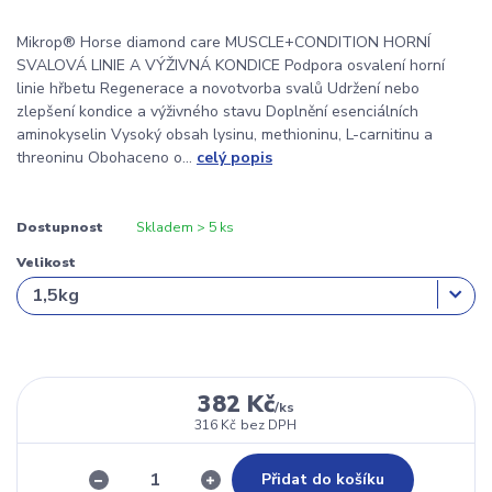
Mikrop® Horse diamond care MUSCLE+CONDITION HORNÍ
SVALOVÁ LINIE A VÝŽIVNÁ KONDICE Podpora osvalení horní
linie hřbetu Regenerace a novotvorba svalů Udržení nebo
zlepšení kondice a výživného stavu Doplnění esenciálních
aminokyselin Vysoký obsah lysinu, methioninu, L-carnitinu a
threoninu Obohaceno o...
celý popis
Dostupnost
Skladem > 5 ks
Velikost
382 Kč
/
ks
316 Kč
bez DPH
Přidat do košíku