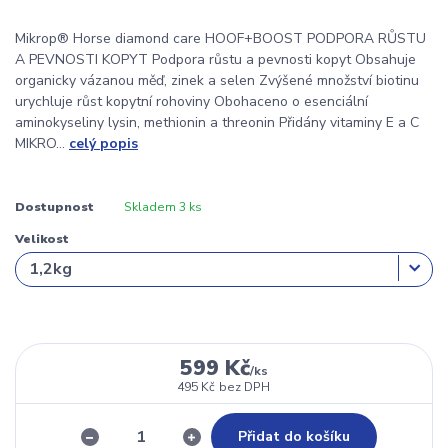
Mikrop® Horse diamond care HOOF+BOOST PODPORA RŮSTU
A PEVNOSTI KOPYT Podpora růstu a pevnosti kopyt Obsahuje
organicky vázanou měď, zinek a selen Zvýšené množství biotinu
urychluje růst kopytní rohoviny Obohaceno o esenciální
aminokyseliny lysin, methionin a threonin Přidány vitaminy E a C
MIKRO...
celý popis
Dostupnost
Skladem 3 ks
Velikost
599 Kč
/
ks
495 Kč
bez DPH
Přidat do košíku