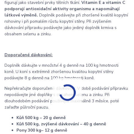
figurují jako stavební prvky tělních tkání.
Vitamin E a vitamin C
podporují antioxidační aktivity organismu a napomáhají
látkové výměně.
Doplněk podávejte při zhoršené kvalitě kopytní
rohoviny i při pomalém růstu kopytní stěny. Při zvýšeném
dávkování přípravku podávejte jako jediný doplněk krmiva s
obsahem selenu a zinku.
Doporučené dávkování:
Doplněk dávkujte v množství 4 g denně na 100 kg hmotnosti
koně. U koní s extrémně zhoršenou kvalitou kopytní stěny
podávejte 8 g denně na 100 kg hmotnosti koně.
Nepřekračujte doporučené dávkování. V době podávání přípravku
nepodávejte jiné doplňky s obsahem selenu a zinku. Při
dlouhodobém podávání používejte maximálně 3 měsíce, poté
zařaďte půlroční pauzu.
Kůň 500 kg – 20 g denně
Kůň 500 kg, zvýšené dávkování – 40 g denně
Pony 300 kg– 12 g denně