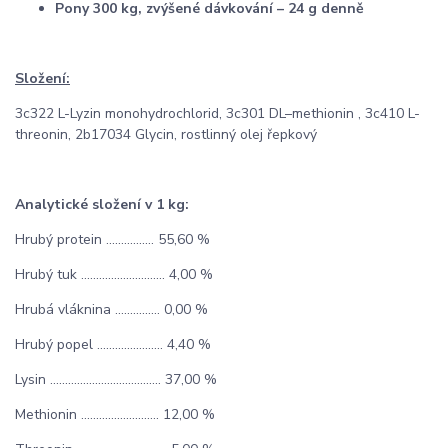
Pony 300 kg, zvýšené dávkování – 24 g denně
Složení:
3c322 L-Lyzin monohydrochlorid, 3c301 DL–methionin , 3c410 L-
threonin, 2b17034 Glycin, rostlinný olej řepkový
Analytické složení v 1 kg:
Hrubý protein ................ 55,60 %
Hrubý tuk ............................ 4,00 %
Hrubá vláknina ............... 0,00 %
Hrubý popel ...................... 4,40 %
Lysin ..................................... 37,00 %
Methionin .......................... 12,00 %