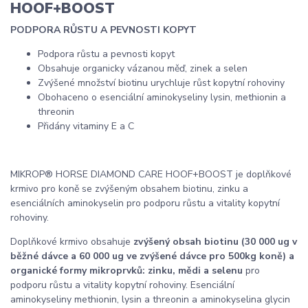
HOOF+BOOST
PODPORA RŮSTU A PEVNOSTI KOPYT
Podpora růstu a pevnosti kopyt
Obsahuje organicky vázanou měď, zinek a selen
Zvýšené množství biotinu urychluje růst kopytní rohoviny
Obohaceno o esenciální aminokyseliny lysin, methionin a
threonin
Přidány vitaminy E a C
MIKROP® HORSE DIAMOND CARE HOOF+BOOST je doplňkové
krmivo pro koně se zvýšeným obsahem biotinu, zinku a
esenciálních aminokyselin pro podporu růstu a vitality kopytní
rohoviny.
Doplňkové krmivo obsahuje
zvýšený obsah biotinu (30 000 ug v
běžné dávce a 60 000 ug ve zvýšené dávce pro 500kg koně) a
organické formy mikroprvků: zinku, mědi a selenu
pro
podporu růstu a vitality kopytní rohoviny. Esenciální
aminokyseliny methionin, lysin a threonin a aminokyselina glycin