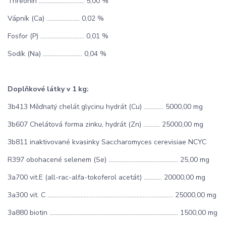
Threonin .............................. 5,00 %
Vápník (Ca) ...................... 0,02 %
Fosfor (P) ............................. 0,01 %
Sodík (Na) .......................... 0,04 %
Doplňkové látky v 1 kg:
3b413 Měďnatý chelát glycinu hydrát (Cu) ............. 5000,00 mg
3b607 Chelátová forma zinku, hydrát (Zn) ........... 25000,00 mg
3b811 inaktivované kvasinky Saccharomyces cerevisiae NCYC
R397 obohacené selenem (Se) .............................................. 25,00 mg
3a700 vit.E (all-rac-alfa-tokoferol acetát) ............ 20000,00 mg
3a300 vit. C ................................................................................... 25000,00 mg
3a880 biotin ..................................................................................... 1500,00 mg