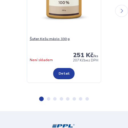
Šufan Kešu máslo 330 g
Šufan Pyré jab
251 Kč
/
ks
Skladem 2 ks
Není skladem
207 Kč
bez DPH
Detail