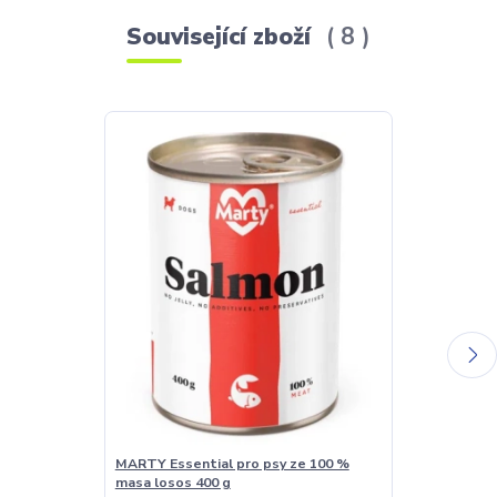
Související zboží
8
MARTY Essential pro psy ze 100 %
Šufan Kešu má
masa losos 400 g