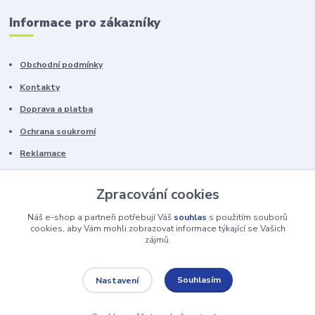
Informace pro zákazníky
Obchodní podmínky
Kontakty
Doprava a platba
Ochrana soukromí
Reklamace
Chyby v textu vyhrazeny.
Zpracování cookies
Náš e-shop a partneři potřebují Váš
souhlas
s použitím souborů
cookies, aby Vám mohli zobrazovat informace týkající se Vašich
zájmů.
https://www.nhstables.cz/
Souhlasím
Nastavení