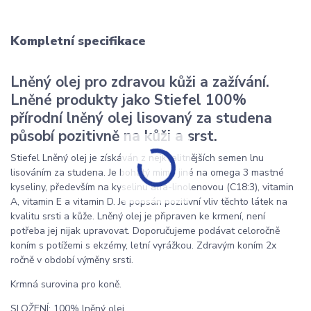
Kompletní specifikace
Lněný olej pro zdravou kůži a zažívání.
Lněné produkty jako Stiefel 100%
přírodní lněný olej lisovaný za studena
působí pozitivně na kůži a srst.
Stiefel Lněný olej je získáván z nejkvalitnějších semen lnu
lisováním za studena. Je bohatý mimo jiné na omega 3 mastné
kyseliny, především na kyselinu alfa-linolenovou (C18:3), vitamin
A, vitamin E a vitamin D. Je popsán pozitivní vliv těchto látek na
kvalitu srsti a kůže. Lněný olej je připraven ke krmení, není
potřeba jej nijak upravovat. Doporučujeme podávat celoročně
koním s potížemi s ekzémy, letní vyrážkou. Zdravým koním 2x
ročně v období výměny srsti.
Krmná surovina pro koně.
SLOŽENÍ: 100% lněný olej