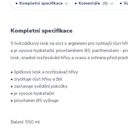
Kompletní specifikace
Komentáře
0
So
Kompletní specifikace
5 hvězdičkový lesk na srst s argininem pro rychlejší růst h
a je vysoce hydratační, provitamínem B5, panthenolem - pr
lesk, snadné rozčesávání hřívy a ocasu a ochrana před pra
• špičkový lesk a rozčesávač hřívy
• zrychluje růst hřívy a žíní
• zastavuje svědění pokožky
• je vysoce hydratační
• provitamin B5 vyživuje
Balení: 550 ml