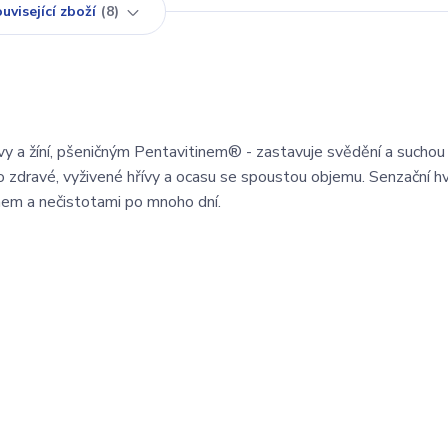
uvisející zboží
8
řívy a žíní, pšeničným Pentavitinem® - zastavuje svědění a sucho
o zdravé, vyživené hřívy a ocasu se spoustou objemu. Senzační 
chem a nečistotami po mnoho dní.