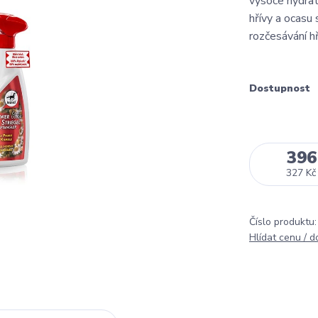
vysoce hydrat
hřívy a ocasu
rozčesávání hř
Dostupnost
396
327 Kč
Číslo produktu:
Hlídat cenu / 