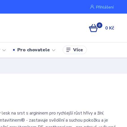
Přihlášení
0
0 Kč
Více
y
Pro chovatele
lesk na srst s argininem pro rychlejší růst hřívy a žíní,
tavitinem® - zastavuje svědění a suchou pokožku a je