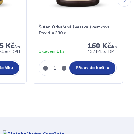
Šufan Odvařená švestka švestková
Povidla 330 g
5 Kč
160 Kč
/
ks
/
ks
Skladem 1 ks
Kč
bez DPH
132 Kč
bez DPH
 košíku
Přidat do košíku