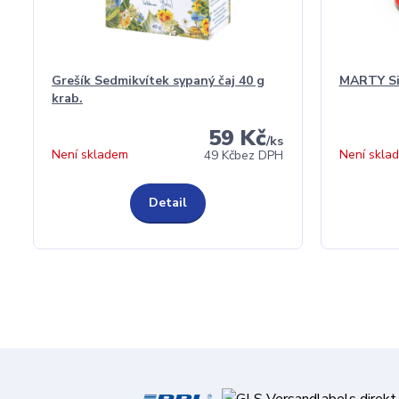
Grešík Sedmikvítek sypaný čaj 40 g
MARTY Si
krab.
59 Kč
/
ks
Není skladem
Není skla
49 Kč
bez DPH
Detail