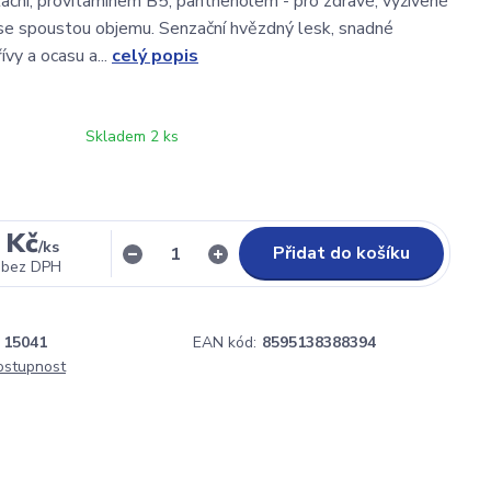
ační, provitamínem B5, panthenolem - pro zdravé, vyživené
 se spoustou objemu. Senzační hvězdný lesk, snadné
ívy a ocasu a...
celý popis
Skladem 2 ks
 Kč
/
ks
Přidat do košíku
bez DPH
15041
EAN kód:
8595138388394
dostupnost