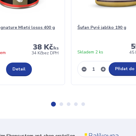
gnature Mletý losos 400 g
Šufan Pyré jablko 190 g
5
38 Kč
/
ks
Skladem 2 ks
45 
dem
34 Kč
bez DPH
Přidat do
Detail