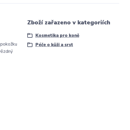
Zboží zařazeno v kategoriích
Kosmetika pro koně
u pokožku
Péče o kůži a srst
hvězdný