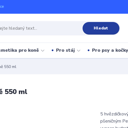
íce
Hledat
metika pro koně
Pro stáj
Pro psy a kočk
ně 550 ml
ě 550 ml
5 hvězdičkový 
pšeničným Pen