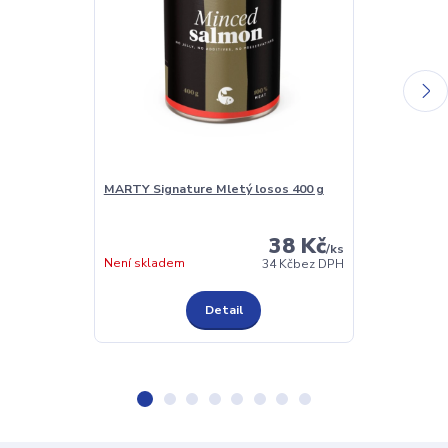
MARTY Signature Mletý losos 400 g
Grešík Sedmik
krab.
38 Kč
/
ks
Není skladem
Není skladem
34 Kč
bez DPH
Detail