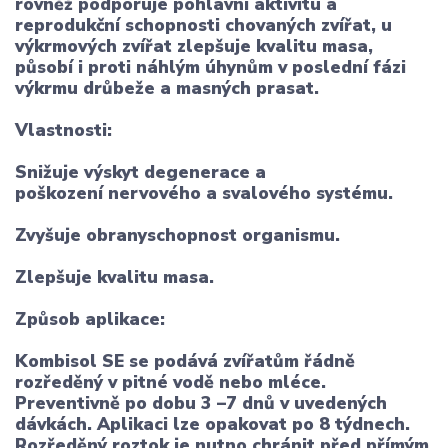
rovněž podporuje pohlavní aktivitu a
reprodukční schopnosti chovaných zvířat, u
výkrmových zvířat zlepšuje kvalitu masa,
působí i proti náhlým úhynům v poslední fázi
výkrmu drůbeže a masných prasat.
Vlastnosti
:
Snižuje výskyt degenerace a
poškození nervového a svalového systému.
Zvyšuje obranyschopnost organismu.
Zlepšuje kvalitu masa.
Způsob aplikace:
Kombisol SE se podává zvířatům řádně
rozředěný v pitné vodě nebo mléce.
Preventivně po dobu 3 –7 dnů v uvedených
dávkách. Aplikaci lze opakovat po 8 týdnech.
Rozředěný roztok je nutno chránit před přímým