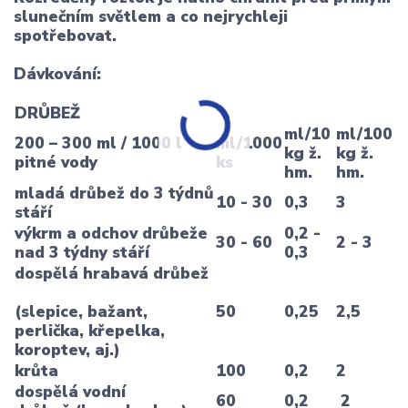
slunečním světlem a co nejrychleji
spotřebovat.
Dávkování
:
DRŮBEŽ
ml/10
ml/100
200 – 300 ml / 1000 l
ml/1000
kg ž.
kg ž.
pitné vody
ks
hm.
hm.
mladá drůbež do 3 týdnů
10 - 30
0,3
3
stáří
výkrm a odchov drůbeže
0,2 -
30 - 60
2 - 3
nad 3 týdny stáří
0,3
dospělá hrabavá drůbež
(slepice, bažant,
50
0,25
2,5
perlička, křepelka,
koroptev, aj.)
krůta
100
0,2
2
dospělá vodní
60
0,2
2