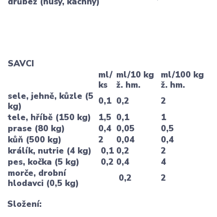
drůbež (husy, kachny)
SAVCI
ml/
ml/10 kg
ml/100 kg
ks
ž. hm.
ž. hm.
sele, jehně, kůzle (5
0,1
0,2
2
kg)
tele, hříbě (150 kg)
1,5
0,1
1
prase (80 kg)
0,4
0,05
0,5
kůň (500 kg)
2
0,04
0,4
králík, nutrie (4 kg)
0,1
0,2
2
pes, kočka (5 kg)
0,2
0,4
4
morče, drobní
0,2
2
hlodavci (0,5 kg)
Složení
: