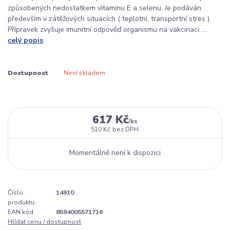
způsobených nedostatkem vitaminu E a selenu. Je podáván
především v zátěžových situacích ( teplotní, transportní stres ).
Přípravek zvyšuje imunitní odpověď organismu na vakcinaci. ...
celý popis
Dostupnost
Není skladem
617 Kč
/
ks
510 Kč
bez DPH
Momentálně není k dispozici
Číslo
14910
produktu:
EAN kód:
8594005571716
Hlídat cenu / dostupnost