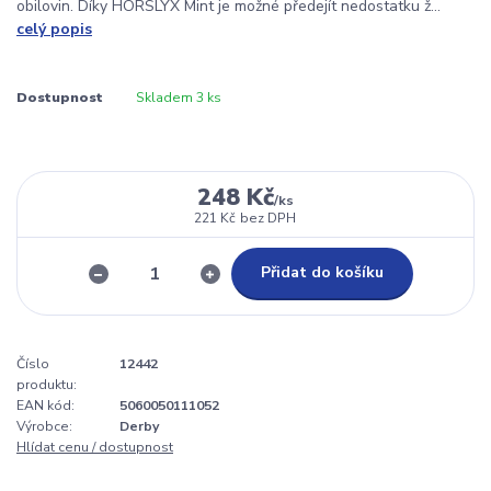
obilovin. Díky HORSLYX Mint je možné předejít nedostatku ž...
celý popis
Dostupnost
Skladem 3 ks
248 Kč
/
ks
221 Kč
bez DPH
Přidat do košíku
Číslo
12442
produktu:
EAN kód:
5060050111052
Výrobce:
Derby
Hlídat cenu / dostupnost