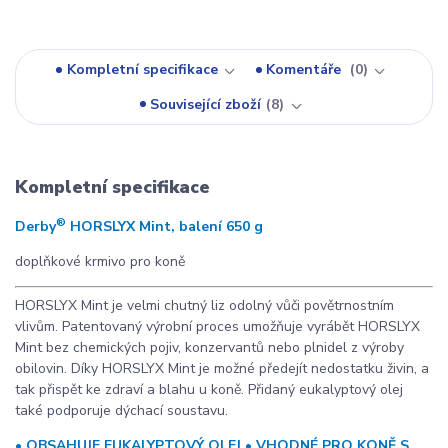
Kompletní specifikace
Komentáře
0
Související zboží
8
Kompletní specifikace
®
Derby
HORSLYX Mint, balení 650 g
doplňkové krmivo pro koně
HORSLYX Mint je velmi chutný liz odolný vůči povětrnostním
vlivům. Patentovaný výrobní proces umožňuje vyrábět HORSLYX
Mint bez chemických pojiv, konzervantů nebo plnidel z výroby
obilovin. Díky HORSLYX Mint je možné předejít nedostatku živin, a
tak přispět ke zdraví a blahu u koně. Přidaný eukalyptový olej
také podporuje dýchací soustavu.
• OBSAHUJE EUKALYPTOVÝ OLEJ • VHODNÉ PRO KONĚ S