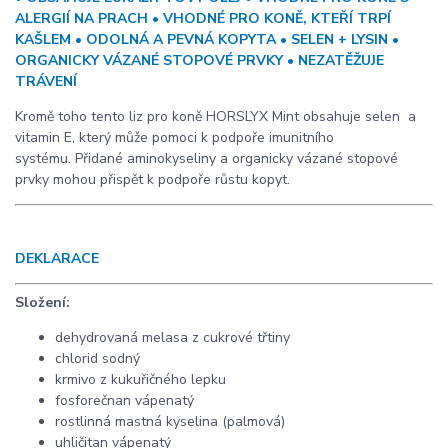
ALERGIÍ NA PRACH • VHODNÉ PRO KONĚ, KTEŘÍ TRPÍ
KAŠLEM • ODOLNÁ A PEVNÁ KOPYTA
• SELEN + LYSIN •
ORGANICKY VÁZANÉ STOPOVÉ PRVKY • NEZATĚŽUJE
TRÁVENÍ
Kromě toho tento liz pro koně HORSLYX Mint obsahuje selen a
vitamin E, který může pomoci k podpoře imunitního
systému. Přidané aminokyseliny a organicky vázané stopové
prvky mohou přispět k podpoře růstu kopyt.
DEKLARACE
Složení:
dehydrovaná melasa z cukrové třtiny
chlorid sodný
krmivo z kukuřičného lepku
fosforečnan vápenatý
rostlinná mastná kyselina (palmová)
uhličitan vápenatý