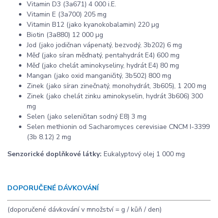
Vitamin D3 (3a671) 4 000 i.E.
Vitamin E (3a700) 205 mg
Vitamin B12 (jako kyanokobalamin) 220 µg
Biotin (3a880) 12 000 µg
Jod (jako jodičnan vápenatý, bezvodý, 3b202) 6 mg
Měď (jako síran měďnatý, pentahydrát E4) 600 mg
Měď (jako chelát aminokyseliny, hydrát E4) 80 mg
Mangan (jako oxid manganičitý, 3b502) 800 mg
Zinek (jako síran zinečnatý, monohydrát, 3b605), 1 200 mg
Zinek (jako chelát zinku aminokyselin, hydrát 3b606) 300
mg
Selen (jako seleničitan sodný E8) 3 mg
Selen methionin od Sacharomyces cerevisiae CNCM I-3399
(3b 8.12) 2 mg
Senzorické doplňkové látky:
Eukalyptový olej 1 000 mg
DOPORUČENÉ DÁVKOVÁNÍ
(doporučené dávkování v množství = g / kůň / den)