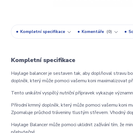
Kompletní specifikace
Komentáře
0
So
Kompletní specifikace
Haylage balancer je sestaven tak, aby doplňoval stravu boh
doplněk, který může pomoci vašemu koni maximalizovat příj
Tento unikátní vyspělý nutriční přípravek vykazuje významné
Přírodní krmný doplněk, který může pomoci vašemu koni maxi
Zpomaluje průchod tráveniny tlustým střevem. Vhodný dop
Haylage Balancer může pomoci uklidnit zažívání tím, že mini
přebytečné.