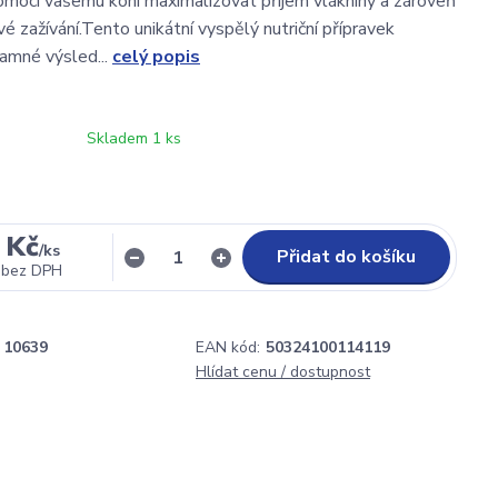
moci vašemu koni maximalizovat příjem vlákniny a zároveň
vé zažívání.Tento unikátní vyspělý nutriční přípravek
amné výsled...
celý popis
Skladem 1 ks
 Kč
/
ks
Přidat do košíku
bez DPH
10639
EAN kód:
50324100114119
Hlídat cenu / dostupnost