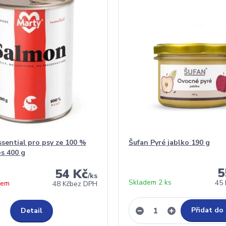
ential pro psy ze 100 %
Šufan Pyré jablko 190 g
s 400 g
5
54 Kč
/
ks
Skladem 2 ks
45 
dem
48 Kč
bez DPH
Přidat do
Detail