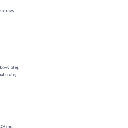
potravy
kový olej,
ulin olej
309 mg