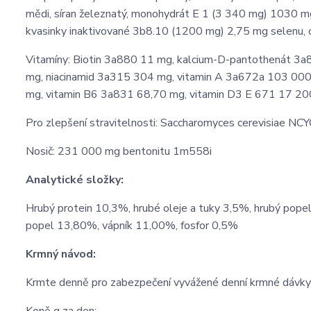
mědi, síran železnatý, monohydrát E 1 (3 340 mg) 1030 m
kvasinky inaktivované 3b8.10 (1200 mg) 2,75 mg selenu,
Vitamíny: Biotin 3a880 11 mg, kalcium-D-pantothenát 3a8
mg, niacinamid 3a315 304 mg, vitamin A 3a672a 103 000 
mg, vitamin B6 3a831 68,70 mg, vitamin D3 E 671 17 200 
Pro zlepšení stravitelnosti: Saccharomyces cerevisiae N
Nosič: 231 000 mg bentonitu 1m558i
Analytické složky:
Hrubý protein 10,3%, hrubé oleje a tuky 3,5%, hrubý pope
popel 13,80%, vápník 11,00%, fosfor 0,5%
Krmný návod:
Krmte denně pro zabezpečení vyvážené denní krmné dávky s