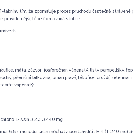
vlákniny tím, že zpomaluje proces průchodu částečně strávené 
e pravidelnější, lépe formovaná stolice.
rmivech.
kuřice, máta, zázvor, fosforečnan vápenatý, listy pampelišky, řep
odný, pšeničná bílkovina, oman pravý, lékořice, droždí, zelenina, in
stearát vápenatý
hlorid L-lysin 3,2,3 3,440 mg,
mg) 6,87 mg jodu, síran měďnatý, pentahydrát E 4 (1 240 mg) 