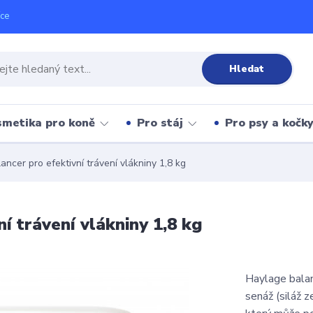
íce
Hledat
metika pro koně
Pro stáj
Pro psy a kočk
cer pro efektivní trávení vlákniny 1,8 kg
 trávení vlákniny 1,8 kg
Haylage balan
senáž (siláž z