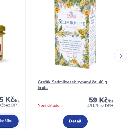
Grešík Sedmikvítek sypaný čaj 40 g
krab.
5 Kč
59 Kč
/
ks
/
ks
Kč
bez DPH
Není skladem
49 Kč
bez DPH
 košíku
Detail