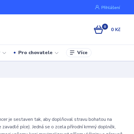
Přihlášení
0
0 Kč
Více
y
Pro chovatele
cer je sestaven tak, aby doplňoval stravu bohatou na
e zavadlé píce). Jedná se o zcela přírodní krmný doplněk,