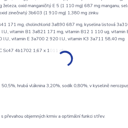
g železa, oxid manganičitý E 5 (1 110 mg) 687 mg manganu, se
 oxid zinečnatý 3b603 (1 910 mg) 1,380 mg zinku
41 171 mg, cholinchlorid 3a890 687 mg, kyselina listová 3a3
I.U., vitamin B1 3a821 171 mg, vitamin B12 1 110 ug, vitamin
I.U., vitamin E 3a700 2 920 I.U., vitamin K3 3a711 58,40 mg
CYC Sc47 4b1702 1,67 x 1011 cfu
l 50,5%, hrubá vláknina 3,20%, sodík 0,80%, v kyselině nerozpu
 převahou objemných krmiv a optimální funkci střev.