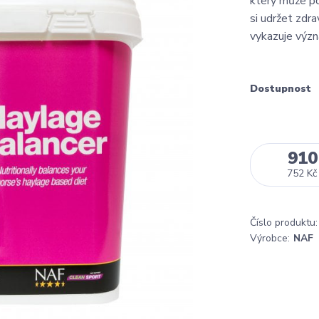
který může po
si udržet zdra
vykazuje význ
Dostupnost
910
752 Kč
Číslo produktu:
Výrobce:
NAF