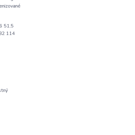
lenizované
16 51,5
 B2 114
stný