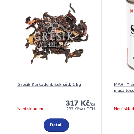
Grešík Karkade ibišek súd. 1 kg
MARTY Ess
masa loso
317 Kč
/
ks
Není skladem
Není skla
283 Kč
bez DPH
Detail