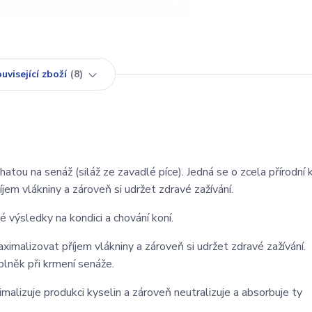
uvisející zboží
8
atou na senáž (siláž ze zavadlé píce). Jedná se o zcela přírodní
em vlákniny a zároveň si udržet zdravé zažívání.
 výsledky na kondici a chování koní.
malizovat příjem vlákniny a zároveň si udržet zdravé zažívání.
lněk při krmení senáže.
malizuje produkci kyselin a zároveň neutralizuje a absorbuje ty