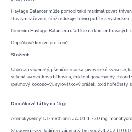
Haylage Balancer může pomoci také maximalizovat trávení 
tlustým střevem, čímž redukuje trávící potíže a výsledkem j
Krmením Haylage Balanceru ušetříte na koncentrovaných k
Doplňkové krmivo pro koně.
Složení:
Uhličitan vápenatý, pšeničná mouka, pivovarské kvasnice, ku
sušená syrovátková bílkovina, fruktooligosacharidy, chlorid s
(palmový, kokosový), syrovátkový prášek, oxid hořečnatý, 
Doplňkové látky na 1kg:
Aminokyseliny: DL-methionin 3c301 1 720 mg, monohydroc
Stopové prvky: Jodičnan vápenatý, bezvodý 3b202 (10,60 