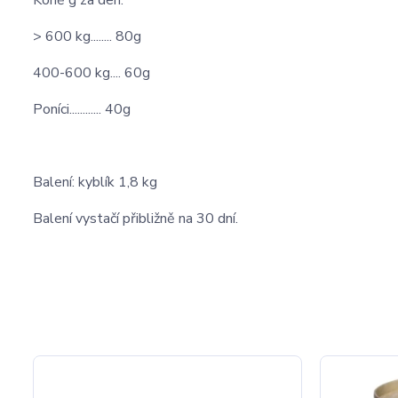
Koně g za den:
> 600 kg........ 80g
400-600 kg.... 60g
Poníci............ 40g
Balení: kyblík 1,8 kg
Balení vystačí přibližně na 30 dní.