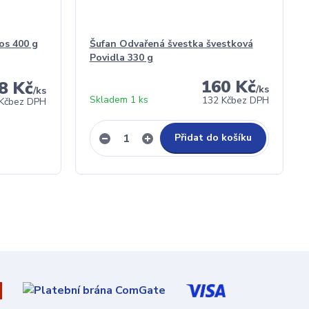
os 400 g
Šufan Odvařená švestka švestková
Povidla 330 g
160 Kč
8 Kč
/
ks
/
ks
Skladem 1 ks
132 Kč
bez DPH
Kč
bez DPH
Přidat do košíku