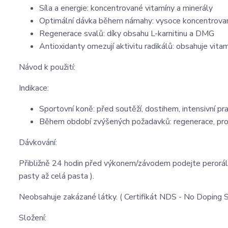
Síla a energie: koncentrované vitamíny a minerály
Optimální dávka během námahy: vysoce koncentrovan
Regenerace svalů: díky obsahu L-karnitinu a DMG
Antioxidanty omezují aktivitu radikálů: obsahuje vit
Návod k použití:
Indikace:
Sportovní koně: před soutěží, dostihem, intensivní p
Během období zvýšených požadavků: regenerace, pro
Dávkování:
Přibližně 24 hodin před výkonem/závodem podejte peroráln
pasty až celá pasta ).
Neobsahuje zakázané látky. ( Certifikát NDS - No Doping 
Složení: