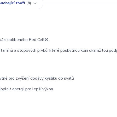
uvisející zboží
8
bází oblíbeného Red Cell®.
itamínů a stopových prvků, které poskytnou koni okamžitou podp
bytné pro zvýšení dodávy kyslíku do svalů
oplnit energii pro lepší výkon