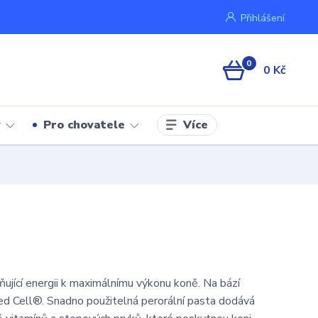
Přihlášení
0
0 Kč
Více
y
Pro chovatele
ující energii k maximálnímu výkonu koně. Na bází
d Cell®. Snadno použitelná perorální pasta dodává