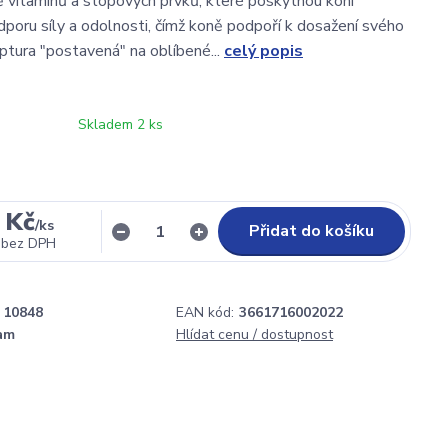
 vitamínů a stopových prvků, které poskytnou koni
poru síly a odolnosti, čímž koně podpoří k dosažení svého
tura "postavená" na oblíbené...
celý popis
Skladem 2 ks
 Kč
/
ks
Přidat do košíku
bez DPH
10848
EAN kód:
3661716002022
am
Hlídat cenu / dostupnost