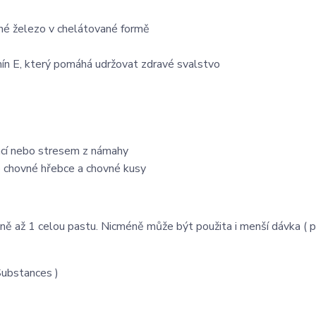
é železo v chelátované formě
amín E, který pomáhá udržovat zdravé svalstvo
rací nebo stresem z námahy
 chovné hřebce a chovné kusy
ě až 1 celou pastu. Nicméně může být použita i menší dávka ( p
Substances )