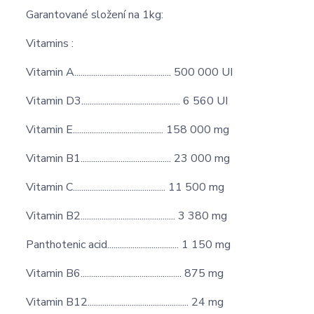
Garantované složení na 1kg:
Vitamins :
Vitamin A.............................................. 500 000 UI
Vitamin D3............................................... 6 560 UI
Vitamin E........................................... 158 000 mg
Vitamin B1........................................... 23 000 mg
Vitamin C............................................ 11 500 mg
Vitamin B2............................................. 3 380 mg
Panthotenic acid.................................. 1 150 mg
Vitamin B6................................................ 875 mg
Vitamin B12................................................ 24 mg