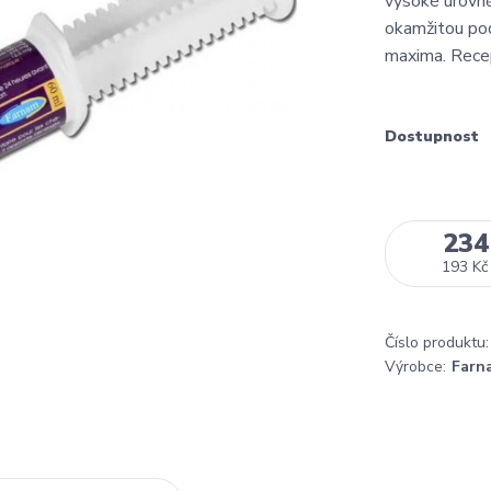
vysoké úrovně
okamžitou pod
maxima. Recep
Dostupnost
234
193 Kč
Číslo produktu:
Výrobce:
Farn