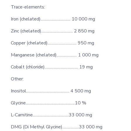
Trace-elements:
Iron (chelated).................................. 10 000 mg
Zinc (chelated).................................... 2 850 mg
Copper (chelated)................................. 950 mg
Manganese (chelated)....................... 1 000 mg
Cobalt (chloride)...................................... 19 mg
Other:
Inositol................................................. 4 500 mg
Glycine........................................................10 %
L-Carnitine.........................................33 000 mg
DMG (Di Methyl Glycine)...................33 000 mg