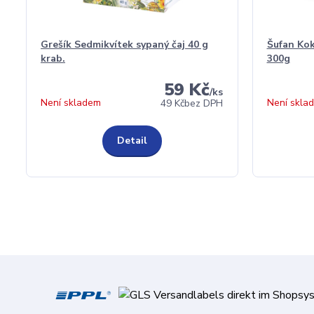
Grešík Sedmikvítek sypaný čaj 40 g
Šufan Ko
krab.
300g
59 Kč
/
ks
Není skladem
Není skla
49 Kč
bez DPH
Detail