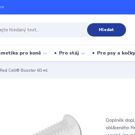
íce
Hledat
metika pro koně
Pro stáj
Pro psy a kočk
Red Cell® Booster 60 ml
Doplněk doplň
oblíbeného Re