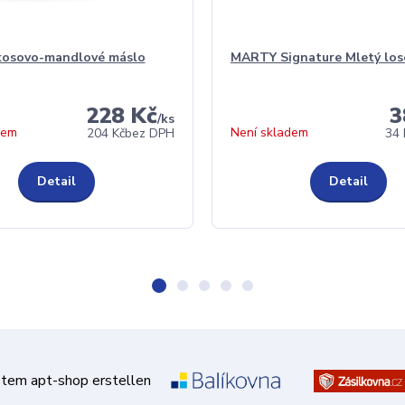
kosovo-mandlové máslo
MARTY Signature Mletý los
228 Kč
3
/
ks
dem
Není skladem
204 Kč
bez DPH
34 
Detail
Detail