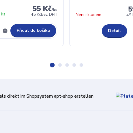
55 Kč
5
/
ks
 ks
45 Kč
bez DPH
Není skladem
49 
Přidat do košíku
Detail