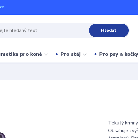
íce
Hledat
metika pro koně
Pro stáj
Pro psy a kočk
Tekutý krmný 
Obsahuje zvýš