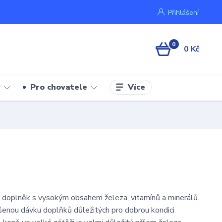
Přihlášení
0
0 Kč
Více
y
Pro chovatele
doplněk s vysokým obsahem železa, vitamínů a minerálů.
enou dávku doplňků důležitých pro dobrou kondici