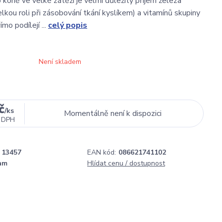
 koně ve velké zátěži je velmi důležitý příjem železa
elkou roli při zásobování tkání kyslíkem) a vitamínů skupiny
mo podílejí ...
celý popis
Není skladem
č
/
ks
Momentálně není k dispozici
 DPH
13457
EAN kód:
086621741102
am
Hlídat cenu / dostupnost