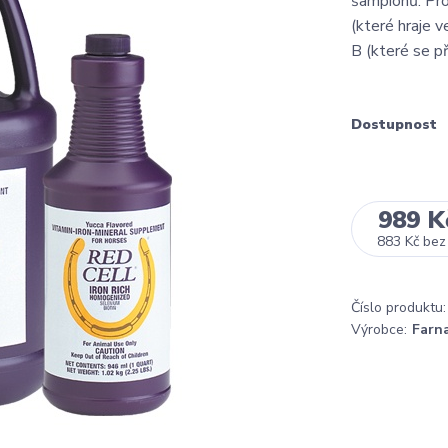
šampionů. Pro
(které hraje v
B (které se pří
Dostupnost
989 K
883 Kč
bez
Číslo produktu:
Výrobce:
Farn