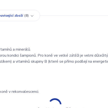
uvisející zboží
8
tamínů a minerálů.
ou kondici šampionů. Pro koně ve velké zátěži je velmi důležitý
kyslíkem) a vitamínů skupiny B (které se přímo podílejí na energet
 koně v rekonvalescenci.