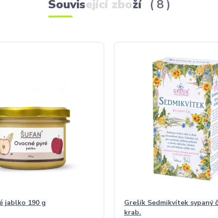
Související zboží
8
é jablko 190 g
Grešík Sedmikvítek sypaný č
krab.