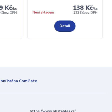
9 Kč
138 Kč
/
ks
/
ks
Není skladem
Kč
bez DPH
123 Kč
bez DPH
Detail
https://www.nhstables.cz/