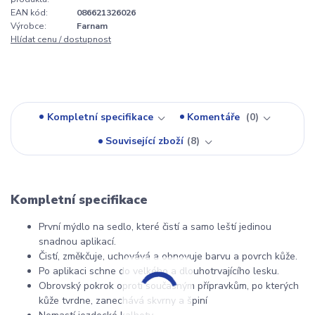
EAN kód:
086621326026
Výrobce:
Farnam
Hlídat cenu / dostupnost
Kompletní specifikace
Komentáře
0
Související zboží
8
Kompletní specifikace
První mýdlo na sedlo, které čistí a samo leští jedinou
snadnou aplikací.
Čistí, změkčuje, uchovává a obnovuje barvu a povrch kůže.
Po aplikaci schne do velkého a dlouhotrvajícího lesku.
Obrovský pokrok oproti současným přípravkům, po kterých
kůže tvrdne, zanechává skvrny a špiní