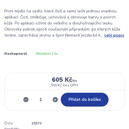
První mýdlo na sedlo, které čistí a samo leští jedinou snadnou
aplikací. Čistí, změkčuje, uchovává a obnovuje barvu a povrch
kůže. Po aplikaci schne do velkého a dlouhotrvajícího lesku.
Obrovský pokrok oproti současným přípravkům, po kterých kůže
tvrdne, zanechává skvrny a špiní Nemastí jezdecké k...
celý popis
Dostupnost
Skladem 2 ks
605 Kč
/
ks
500 Kč
bez DPH
Přidat do košíku
Číslo
15573
produktu: