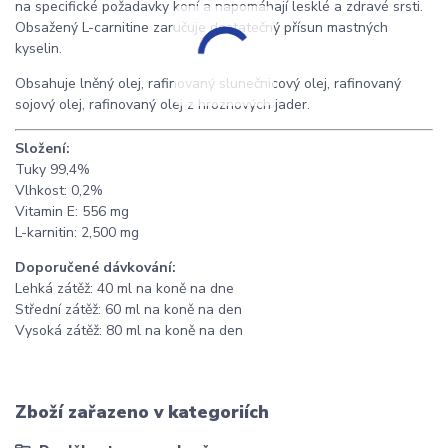
na specifické požadavky koní a napomáhají lesklé a zdravé srsti.
Obsažený L-carnitine zaručuje dostatečný přísun mastných
kyselin.
Obsahuje lněný olej, rafinovaný slunečnicový olej, rafinovaný
sojový olej, rafinovaný olej z hroznových jader.
Složení:
Tuky 99,4%
Vlhkost: 0,2%
Vitamin E: 556 mg
L-karnitin: 2,500 mg
Doporu
č
en
é
d
á
vkov
á
n
í
:
Lehká zátěž: 40 ml na koně na dne
Střední zátěž: 60 ml na koně na den
Vysoká zátěž: 80 ml na koně na den
Zboží zařazeno v kategoriích