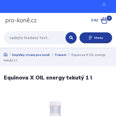
0
0 Kč
Menu
Doplňky stravy pro koně
Trávení
Equinova X OIL energy
tekutý 1 l
Equinova X OIL energy tekutý 1 l