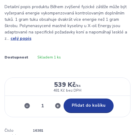
Detailní popis produktu Během zvýšené fyzické zátěže může být
vyčerpaná energie vykompenzovaná kontrolovaným doplněním
tuků. 1 gram tuku obsahuje dvakrát více energie než 1 gram
škrobu. Polynenasycené mastné kyseliny u X-oil Energy jsou
adaptované na specifické požadavky koní a napomáhají lesklé a
z...
celý popis
Dostupnost
Skladem 1 ks
539 Kč
/
ks
481 Kč
bez DPH
Přidat do košíku
Číslo
16381