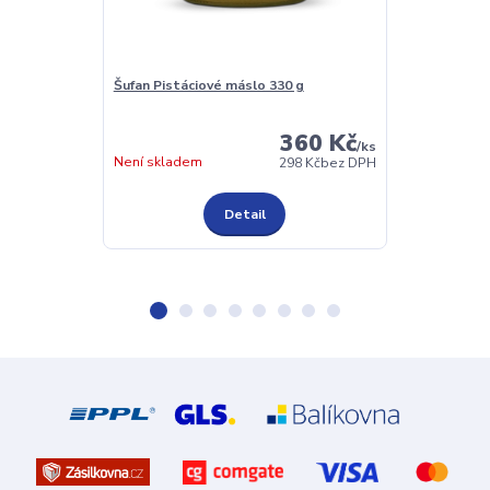
Šufan Pistáciové máslo 330 g
Grešík Dobré k
g
360 Kč
/
ks
Není skladem
Není skladem
298 Kč
bez DPH
Detail