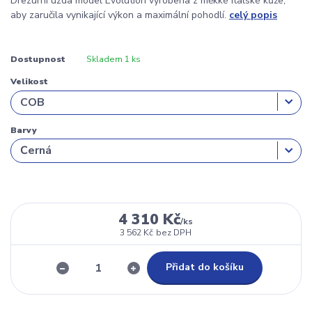
Drezurní uzda model Evolution vyrobena z měkké italské kůže,
aby zaručila vynikající výkon a maximální pohodlí.
celý popis
Dostupnost
Skladem 1 ks
Velikost
Barvy
4 310 Kč
/
ks
3 562 Kč
bez DPH
Přidat do košíku