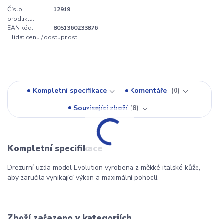
Číslo
12919
produktu:
EAN kód:
8051360233876
Hlídat cenu / dostupnost
Kompletní specifikace
Komentáře
0
Související zboží
8
Kompletní specifikace
Drezurní uzda model Evolution vyrobena z měkké italské kůže,
aby zaručila vynikající výkon a maximální pohodlí.
Zboží zařazeno v kategoriích