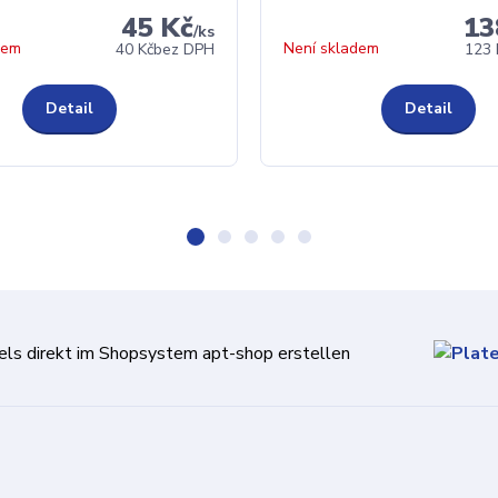
45 Kč
13
/
ks
dem
Není skladem
40 Kč
bez DPH
123 
Detail
Detail