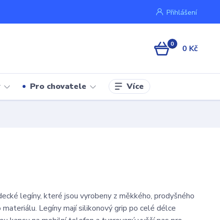
Přihlášení
0
0 Kč
Více
y
Pro chovatele
ecké legíny, které jsou vyrobeny z měkkého, prodyšného
 materiálu. Legíny mají silikonový grip po celé délce