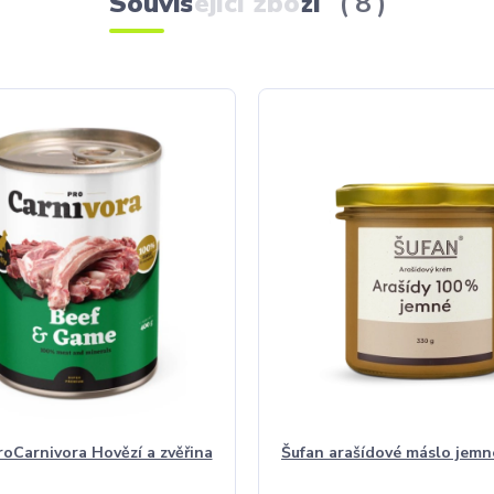
Související zboží
8
Carnivora Hovězí a zvěřina
Šufan arašídové máslo jemn