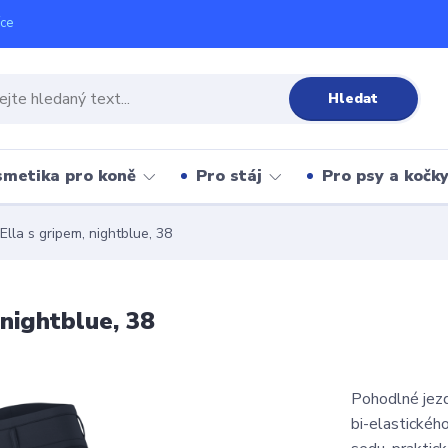
íce
Hledat
metika pro koně
Pro stáj
Pro psy a kočk
Ella s gripem, nightblue, 38
 nightblue, 38
Pohodlné jezd
bi-elastického