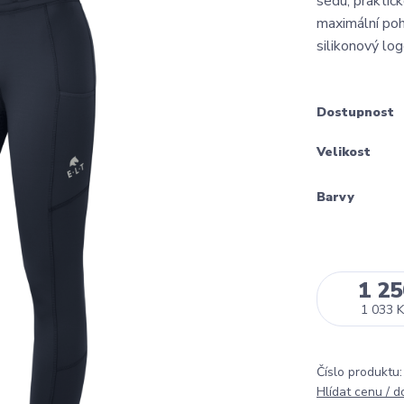
sedu, praktic
maximální poh
silikonový lo
Dostupnost
Velikost
Barvy
1 25
1 033 K
Číslo produktu:
Hlídat cenu / 