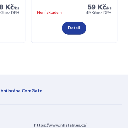
8 Kč
59 Kč
/
ks
/
ks
Není skladem
Kč
bez DPH
49 Kč
bez DPH
Detail
https://www.nhstables.cz/