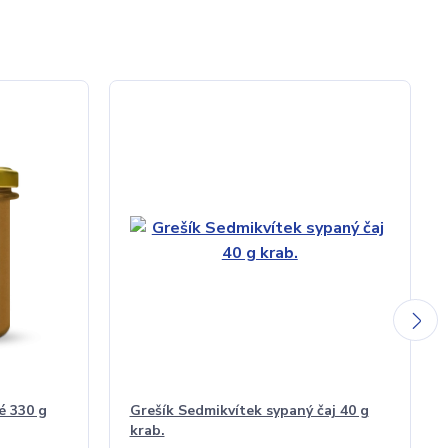
é 330 g
Grešík Sedmikvítek sypaný čaj 40 g
krab.