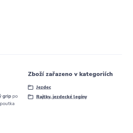
Zboží zařazeno v kategoriích
Jezdec
ý grip
po
Rajtky, jezdecké legíny
 poutka