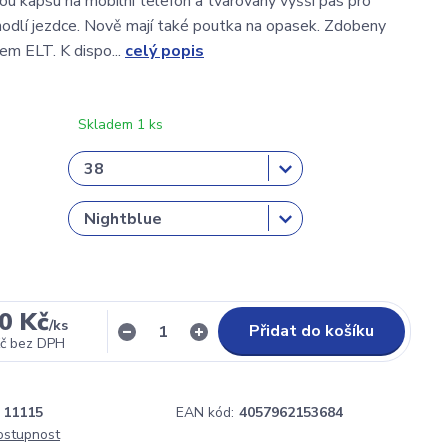
kou kapsu na mobilní telefon a tvarovaný vyšší pas pro
odlí jezdce. Nově mají také poutka na opasek. Zdobeny
gem ELT. K dispo...
celý popis
Skladem 1 ks
0 Kč
/
ks
Přidat do košíku
č
bez DPH
11115
EAN kód:
4057962153684
dostupnost