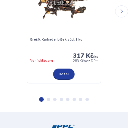
Grešík Karkade ibišek súd. 1 kg
Šufan Odvaře
Povidla 330 g
317 Kč
/
ks
Skladem 1 ks
Není skladem
283 Kč
bez DPH
Detail