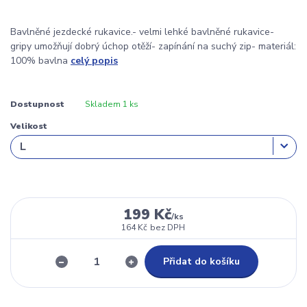
Bavlněné jezdecké rukavice.- velmi lehké bavlněné rukavice-
gripy umožňují dobrý úchop otěží- zapínání na suchý zip- materiál:
100% bavlna
celý popis
Dostupnost
Skladem 1 ks
Velikost
199 Kč
/
ks
164 Kč
bez DPH
Přidat do košíku