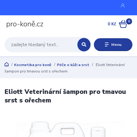
0
0 Kč
Menu
Kosmetika pro koně
Péče o kůži a srst
Eliott Veterinární
šampon pro tmavou srst s ořechem
Eliott Veterinární šampon pro tmavou
srst s ořechem