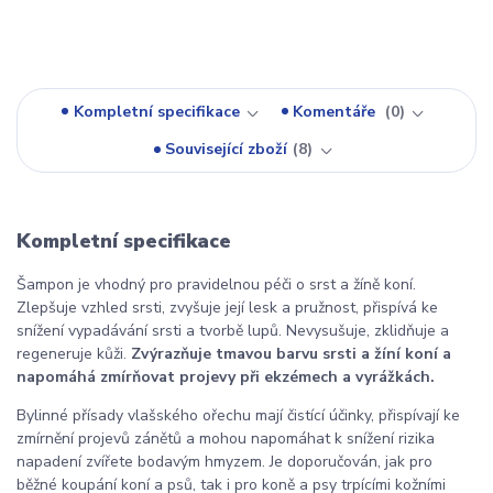
Kompletní specifikace
Komentáře
0
Související zboží
8
Kompletní specifikace
Šampon je vhodný pro pravidelnou péči o srst a žíně koní.
Zlepšuje vzhled srsti, zvyšuje její lesk a pružnost, přispívá ke
snížení vypadávání srsti a tvorbě lupů. Nevysušuje, zklidňuje a
regeneruje kůži.
Zvýrazňuje tmavou barvu srsti a žíní koní a
napomáhá zmírňovat projevy při ekzémech a vyrážkách.
Bylinné přísady vlašského ořechu mají čistící účinky, přispívají ke
zmírnění projevů zánětů a mohou napomáhat k snížení rizika
napadení zvířete bodavým hmyzem. Je doporučován, jak pro
běžné koupání koní a psů, tak i pro koně a psy trpícími kožními