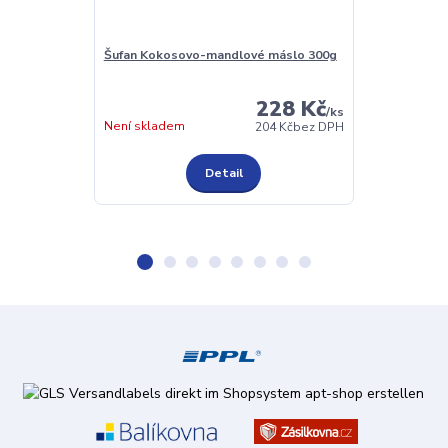
Šufan Kokosovo-mandlové máslo 300g
Grešík Velká č
228 Kč
/
ks
Není skladem
Není skladem
204 Kč
bez DPH
Detail