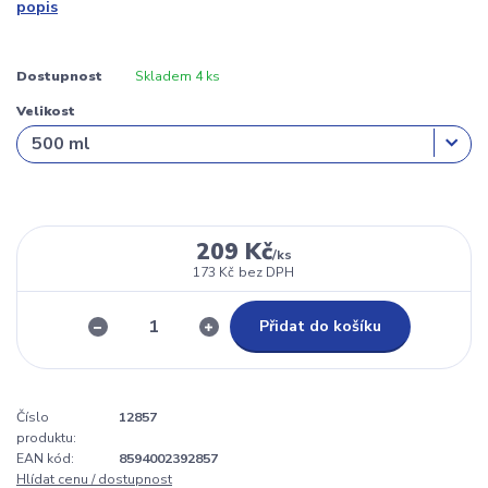
popis
Dostupnost
Skladem 4 ks
Velikost
209 Kč
/
ks
173 Kč
bez DPH
Přidat do košíku
Číslo
12857
produktu:
EAN kód:
8594002392857
Hlídat cenu / dostupnost