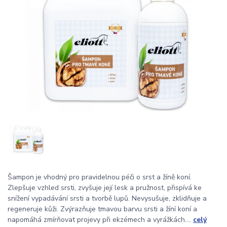
Šampon je vhodný pro pravidelnou péči o srst a žíně koní.
Zlepšuje vzhled srsti, zvyšuje její lesk a pružnost, přispívá ke
snížení vypadávání srsti a tvorbě lupů. Nevysušuje, zklidňuje a
regeneruje kůži. Zvýrazňuje tmavou barvu srsti a žíní koní a
napomáhá zmírňovat projevy při ekzémech a vyrážkách....
celý