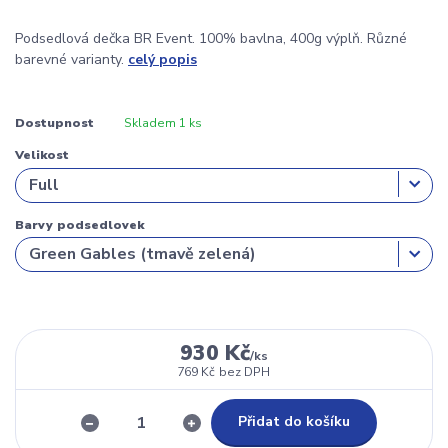
Podsedlová dečka BR Event. 100% bavlna, 400g výplň. Různé
barevné varianty.
celý popis
Dostupnost
Skladem 1 ks
Velikost
Barvy podsedlovek
930 Kč
/
ks
769 Kč
bez DPH
Přidat do košíku